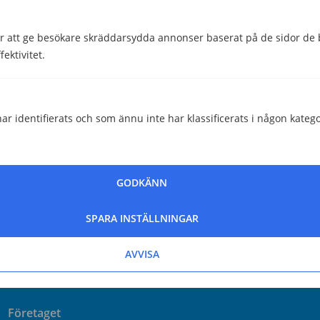
 att ge besökare skräddarsydda annonser baserat på de sidor de b
ektivitet.
Hjälpte den här informationen dig?
ar identifierats och som ännu inte har klassificerats i någon katego
Ja
Nej
GODKÄNN
Comparico AB
SPARA INSTÄLLNINGAR
Skeppargatan 32
114 52 Stockholm
AVVISA
Org nr: 556851-2321
Företaget