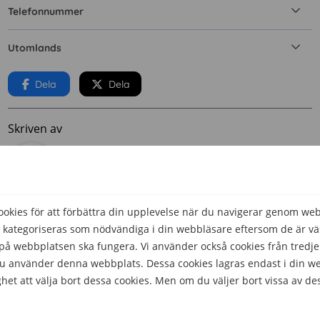
Telefonnummer
Utomlands
Dela
Dela
Skriven av
Filip Svensson
Telekomskribent
kies för att förbättra din upplevelse när du navigerar genom we
Granskad av
 kategoriseras som nödvändiga i din webbläsare eftersom de är väs
å webbplatsen ska fungera. Vi använder också cookies från tredje
Malin Almroth
 du använder denna webbplats. Dessa cookies lagras endast i din w
Head of Content
het att välja bort dessa cookies. Men om du väljer bort vissa av de