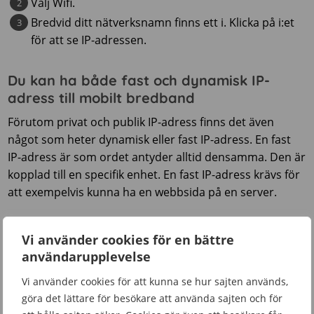
Välj Wifi.
Bredvid ditt nätverksnamn finns ett i. Klicka på i:et
för att se IP-adressen.
Du kan ha både fast och dynamisk IP-
adress till mobilt bredband
Förutom privat och publik IP-adress finns det även
något som heter dynamisk eller fast IP-adress. En fast
IP-adress är som ordet antyder alltid densamma. Den är
kopplad till en specifik enhet. En fast IP-adress krävs för
att exempelvis kunna ha en webbsida på en server.
En dynamisk IP-adress innebär i stället att du får olika
Vi använder cookies för en bättre
IP-adresser vid olika tillfällen. Den typen av IP-adress är
användarupplevelse
vanligast för
mobilt bredband.
Vi använder cookies för att kunna se hur sajten används,
Anledningen till att inte alla har en fast IP-adress är för
göra det lättare för besökare att använda sajten och för
att det finns för få IP-adresser i världen. Det problemet