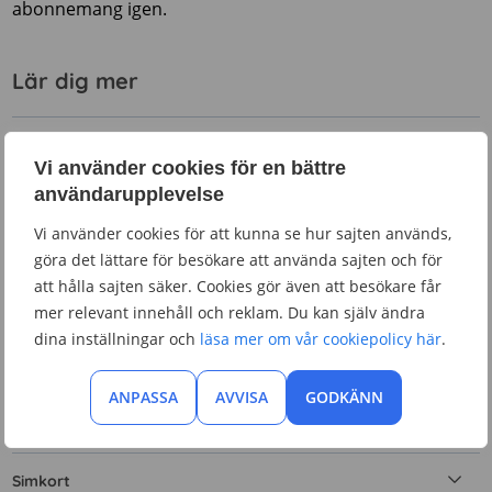
abonnemang igen.
Lär dig mer
Abonnemang
Vi använder cookies för en bättre
användarupplevelse
Fast bredband
Vi använder cookies för att kunna se hur sajten används,
Hjälp att välja
göra det lättare för besökare att använda sajten och för
att hålla sajten säker. Cookies gör även att besökare får
mer relevant innehåll och reklam. Du kan själv ändra
Kontantkort
dina inställningar och
läsa mer om vår cookiepolicy här
.
Mobilnät och täckning
ANPASSA
AVVISA
GODKÄNN
Mobilt bredband
Simkort