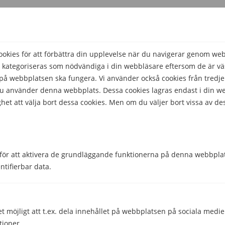
kies för att förbättra din upplevelse när du navigerar genom we
 kategoriseras som nödvändiga i din webbläsare eftersom de är väs
å webbplatsen ska fungera. Vi använder också cookies från tredje
 du använder denna webbplats. Dessa cookies lagras endast i din w
het att välja bort dessa cookies. Men om du väljer bort vissa av de
Hjälpte den här informationen dig?
Ja
Nej
för att aktivera de grundläggande funktionerna på denna webbplat
ntifierbar data.
Comparico AB
Skeppargatan 32
114 52 Stockholm
et möjligt att t.ex. dela innehållet på webbplatsen på sociala medi
Org nr: 556851-2321
tioner.