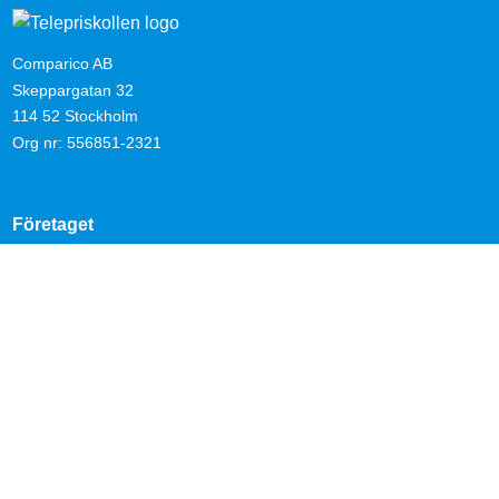
Comparico AB
Skeppargatan 32
114 52 Stockholm
Org nr: 556851-2321
Företaget
Kontakta oss
Nyheter
Om Telepriskollen
Operatörer
Genvägar