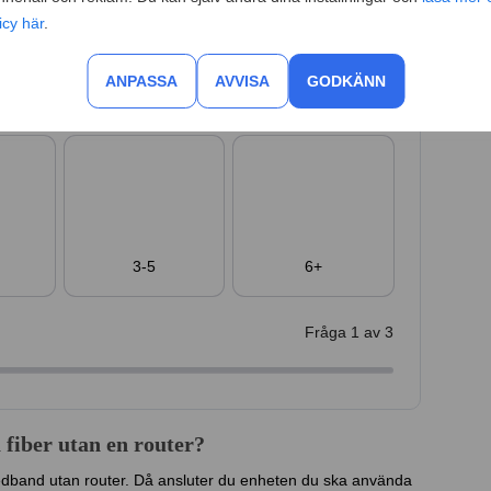
icy här
.
t?
ANPASSA
AVVISA
GODKÄNN
 bredbandet.
3-5
6+
Fråga
1
av 3
fiber utan en router?
bredband utan router. Då ansluter du enheten du ska använda