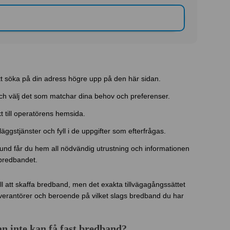
t söka på din adress högre upp på den här sidan.
ch välj det som matchar dina behov och preferenser.
 till operatörens hemsida.
lläggstjänster och fyll i de uppgifter som efterfrågas.
und får du hem all nödvändig utrustning och informationen
bredbandet.
ill att skaffa bredband, men det exakta tillvägagångssättet
verantörer och beroende på vilket slags bredband du har
an inte kan få fast bredband?