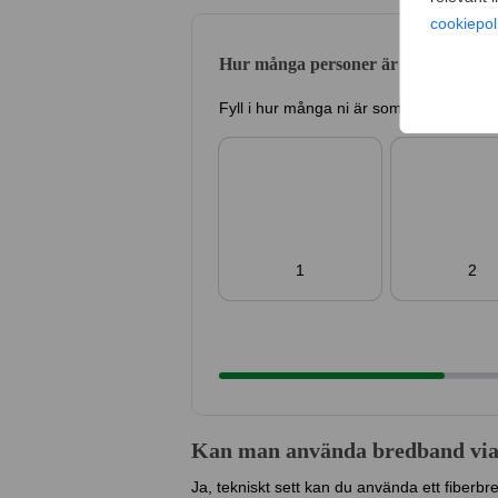
cookiepol
Hur många personer är ni i hushålle
Fyll i hur många ni är som ska dela på
1
2
Kan man använda bredband via 
Ja, tekniskt sett kan du använda ett fiber