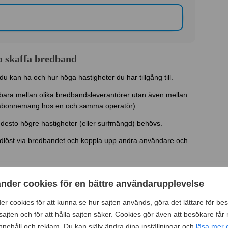
a skaffa bredband
u kan ha och hur höga hastigheter du har tillgång till.
e bara mellan olika bredbandsleverantörer utan även mellan
ma abonnemang hos en och samma operatör).
 desto högre hastigheter (eller surfmängd) behövs.
ådlöst via bredbandet och koppla upp andra användare och
man?
änder cookies för en bättre användarupplevelse
en bättre bild av vilka bredbandshastigheter du och ditt
er cookies för att kunna se hur sajten används, göra det lättare för bes
ad som är bra att ha i åtanke på vår sida
Hur snabbt
ajten och för att hålla sajten säker. Cookies gör även att besökare får
innehåll och reklam. Du kan själv ändra dina inställningar och
läsa mer 