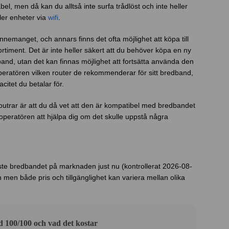
abel, men då kan du alltså inte surfa trådlöst och inte heller
ler enheter via
wifi
.
nemanget, och annars finns det ofta möjlighet att köpa till
ortiment. Det är inte heller säkert att du behöver köpa en ny
dband, utan det kan finnas möjlighet att fortsätta använda den
peratören vilken router de rekommenderar för sitt bredband,
citet du betalar för.
utrar är att du då vet att den är kompatibel med bredbandet
r operatören att hjälpa dig om det skulle uppstå några
aste bredbandet på marknaden just nu (kontrollerat 2026-08-
men både pris och tillgänglighet kan variera mellan olika
100/100 och vad det kostar