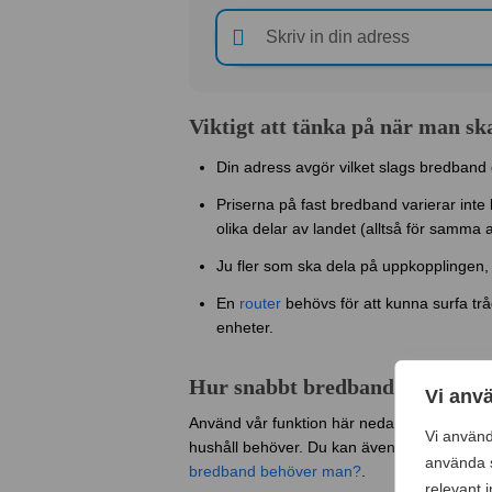
Viktigt att tänka på när man sk
Din adress avgör vilket slags bredband d
Priserna på fast bredband varierar int
olika delar av landet (alltså för sam
Ju fler som ska dela på uppkopplingen,
En
router
behövs för att kunna surfa tr
enheter.
Hur snabbt bredband behöver 
Vi anv
Använd vår funktion här nedanför för att få 
Vi använd
hushåll behöver. Du kan även läsa mer om v
använda s
bredband behöver man?
.
relevant 