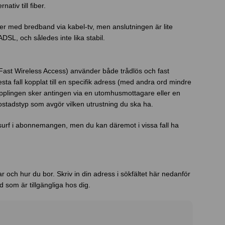
ativ till fiber.
er med bredband via kabel-tv, men anslutningen är lite
ADSL, och således inte lika stabil.
Fast Wireless Access) använder både trådlös och fast
lesta fall kopplat till en specifik adress (med andra ord mindre
opplingen sker antingen via en utomhusmottagare eller en
ostadstyp som avgör vilken utrustning du ska ha.
i surf i abonnemangen, men du kan däremot i vissa fall ha
 och hur du bor. Skriv in din adress i sökfältet här nedanför
d som är tillgängliga hos dig.