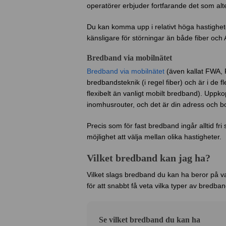
operatörer erbjuder fortfarande det som altern
Du kan komma upp i relativt höga hastighet
känsligare för störningar än både fiber och 
Bredband via mobilnätet
Bredband via mobilnätet
(även kallat FWA, 
bredbandsteknik (i regel fiber) och är i de f
flexibelt än vanligt mobilt bredband). Uppk
inomhusrouter, och det är din adress och b
Precis som för fast bredband ingår alltid fr
möjlighet att välja mellan olika hastigheter.
Vilket bredband kan jag ha?
Vilket slags bredband du kan ha beror på var
för att snabbt få veta vilka typer av bredban
Se vilket bredband du kan ha