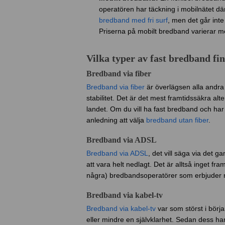
operatören har täckning i mobilnätet d
bredband med fri surf
, men det går int
Priserna på mobilt bredband varierar mel
Vilka typer av fast bredband fi
Bredband via fiber
Bredband via fiber
är överlägsen alla andra
stabilitet. Det är det mest framtidssäkra alt
landet. Om du vill ha fast bredband och har t
anledning att välja
bredband utan fiber
.
Bredband via ADSL
Bredband via ADSL
, det vill säga via det 
att vara helt nedlagt. Det är alltså inget fr
några) bredbandsoperatörer som erbjuder 
Bredband via kabel-tv
Bredband via kabel-tv
var som störst i börja
eller mindre en självklarhet. Sedan dess ha