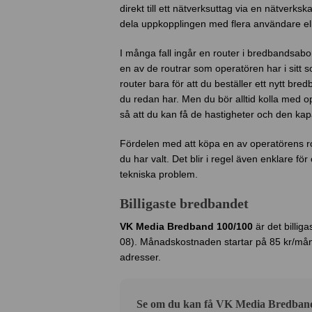
direkt till ett nätverksuttag via en nätverksk
dela uppkopplingen med flera användare el
I många fall ingår en router i bredbandsabon
en av de routrar som operatören har i sitt s
router bara för att du beställer ett nytt bre
du redan har. Men du bör alltid kolla med o
så att du kan få de hastigheter och den kapa
Fördelen med att köpa en av operatörens ro
du har valt. Det blir i regel även enklare fö
tekniska problem.
Billigaste bredbandet
VK Media Bredband 100/100
är det billig
08). Månadskostnaden startar på 85 kr/mån 
adresser.
Se om du kan få VK Media Bredband 