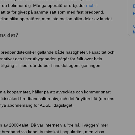
är du befinner dig. Många operatörer erbjuder
mobilt
B
e att ta för givet på samma sätt som med fast bredband.
H
lan olika operatörer, men inte mellan olika delar av landet.
V
f
nns det?
 bredbandstekniker gällande både hastigheter, kapacitet och
ernativet och fiberutbyggnaden pågår för fullt över hela
illgång till fiber där du bor finns det egentligen ingen
gamla kopparnätet, håller på att avvecklas och kommer snart
amtidssäkert bredbandsalternativ, och det är ytterst få (om ens
nya abonnemang för ADSL i dagsläget.
n av 2000-talet. Då var internet via “tre hål i väggen” mer
r bredband via kabel-tv minskat i popularitet, men vissa