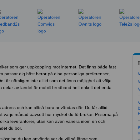
iker som ger uppkoppling mot internet. Det finns både fast
om passar dig bäst beror på dina personliga preferenser,
 är nämligen inte alltid som det finns möjlighet att välja
V
a delar av landet är mobilt bredband helt enkelt det enda
V
V
ik adress och kan alltså bara användas där. Du får alltid
mycket varje månad oavsett hur mycket du förbrukar. Priserna på
 olika leverantörer, utan kan även variera inom en och
K
det du bor.
u
dslösning du kan använda var du vill så länge som