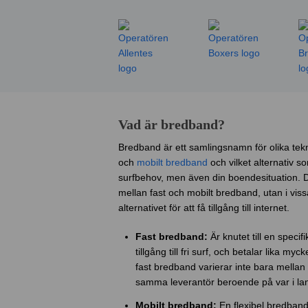
Vad är bredband?
Bredband är ett samlingsnamn för olika tekn
och
mobilt bredband
och vilket alternativ s
surfbehov, men även din boendesituation. Det
mellan fast och mobilt bredband, utan i viss
alternativet för att få tillgång till internet.
Fast bredband:
Är knutet till en specif
tillgång till fri surf, och betalar lika 
fast bredband varierar inte bara mellan
samma leverantör beroende på var i lan
Mobilt bredband:
En flexibel bredban