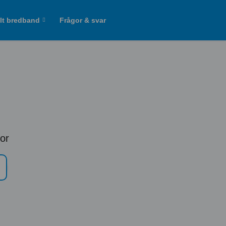
lt bredband
Frågor & svar
bor