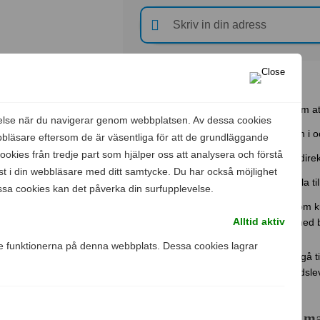
Hur skaffar man bredband?
Hitta ett passande bredband genom at
velse när du navigerar genom webbplatsen. Av dessa cookies
Jämför operatörernas erbjudanden i o
bläsare eftersom de är väsentliga för att de grundläggande
kies från tredje part som hjälper oss att analysera och förstå
Klicka på
Läs mer
så kommer du direkt
 i din webbläsare med ditt samtycke. Du har också möjlighet
Beställ ditt bredband, välj eventuella ti
essa cookies kan det påverka din surfupplevelse.
När operatören har godkänt dig som k
Alltid aktiv
du behöver för att komma igång med 
e funktionerna på denna webbplats. Dessa cookies lagrar
Här ovanför beskriver vi hur det brukar gå t
kan variera något mellan olika bredbandsle
valt.
Vilka alternativ finns det om m