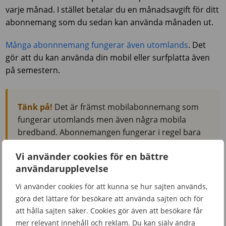
varje månad. I stället betalar du en månadsavgift för ditt
abonnemang som du sedan kan använda månaden ut.
Många abonnnemang fungerar även utomlands
. Det
gör att du kan använda din mobil eller surfplatta även
på semestern.
Tänk på!
Det är främst mobilabonnemang som
fungerar utomlands men även några mobila
bredband. Abonnemangen fungerar i regel bara
inom EU- och EES-länder, men hos några
Vi använder cookies för en bättre
operatörer kan du använda abonnemangen i
användarupplevelse
ytterligare några länder.
Vi använder cookies för att kunna se hur sajten används,
göra det lättare för besökare att använda sajten och för
Nackdelen med abonnemang är att du måste betala för
att hålla sajten säker. Cookies gör även att besökare får
det även om du inte använder det. Därför passar
mer relevant innehåll och reklam. Du kan själv ändra