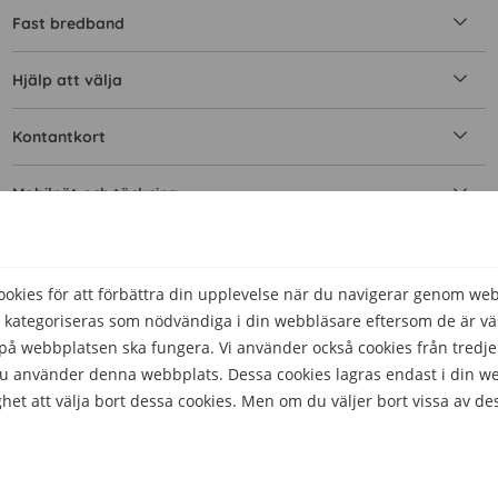
Fast bredband
Hjälp att välja
Kontantkort
Mobilnät och täckning
Mobilt bredband
kies för att förbättra din upplevelse när du navigerar genom we
Simkort
 kategoriseras som nödvändiga i din webbläsare eftersom de är väs
å webbplatsen ska fungera. Vi använder också cookies från tredje
Surfa
 du använder denna webbplats. Dessa cookies lagras endast i din w
het att välja bort dessa cookies. Men om du väljer bort vissa av de
Teknik
Telefonnummer