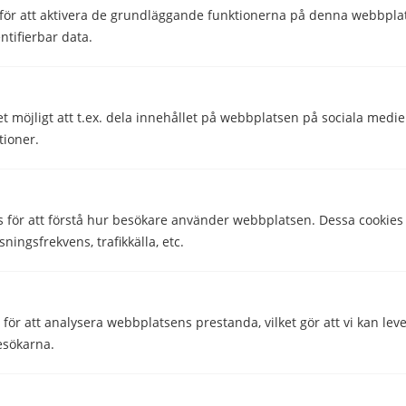
för att aktivera de grundläggande funktionerna på denna webbplat
Utomlands
ntifierbar data.
Dela
Dela
et möjligt att t.ex. dela innehållet på webbplatsen på sociala medi
Skriven av
tioner.
Filip Svensson
Telekomskribent
s för att förstå hur besökare använder webbplatsen. Dessa cookies
Granskad av
sningsfrekvens, trafikkälla, etc.
Malin Almroth
Head of Content
ör att analysera webbplatsens prestanda, vilket gör att vi kan lev
esökarna.