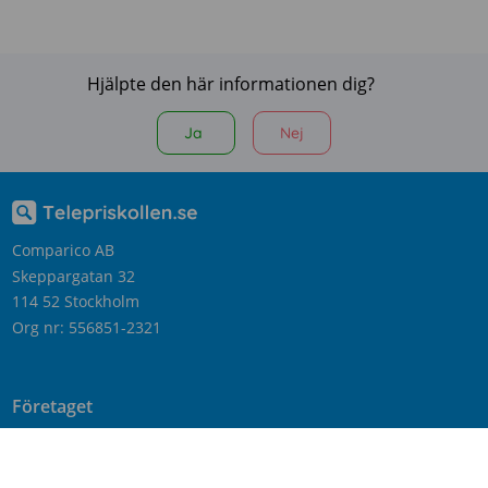
Hjälpte den här informationen dig?
Ja
Nej
Comparico AB
Skeppargatan 32
114 52 Stockholm
Org nr: 556851-2321
Företaget
Kontakta oss
Nyheter