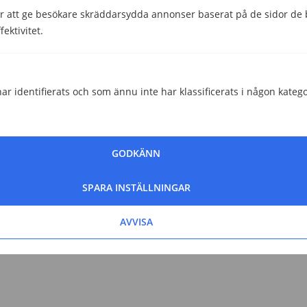
 att ge besökare skräddarsydda annonser baserat på de sidor de b
ektivitet.
ar identifierats och som ännu inte har klassificerats i någon katego
GODKÄNN
SPARA INSTÄLLNINGAR
AVVISA