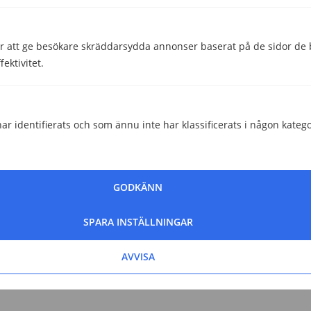
 att ge besökare skräddarsydda annonser baserat på de sidor de b
ektivitet.
ar identifierats och som ännu inte har klassificerats i någon katego
GODKÄNN
SPARA INSTÄLLNINGAR
AVVISA