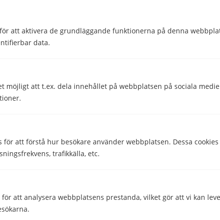
Telefonnummer
för att aktivera de grundläggande funktionerna på denna webbplat
ntifierbar data.
Utomlands
Dela
Dela
et möjligt att t.ex. dela innehållet på webbplatsen på sociala medi
tioner.
Skriven av
Helena Darlöf
Telekomskribent
s för att förstå hur besökare använder webbplatsen. Dessa cookies
sningsfrekvens, trafikkälla, etc.
Granskad av
Malin Almroth
Head of Content
ör att analysera webbplatsens prestanda, vilket gör att vi kan lev
esökarna.