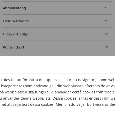
Abonnemang
Fast bredband
Hjälp att välja
Kontantkort
Mobilnät och täckning
Mobilt bredband
kies för att förbättra din upplevelse när du navigerar genom we
 kategoriseras som nödvändiga i din webbläsare eftersom de är väs
Simkort
å webbplatsen ska fungera. Vi använder också cookies från tredje
 du använder denna webbplats. Dessa cookies lagras endast i din w
Surfa
het att välja bort dessa cookies. Men om du väljer bort vissa av de
Teknik