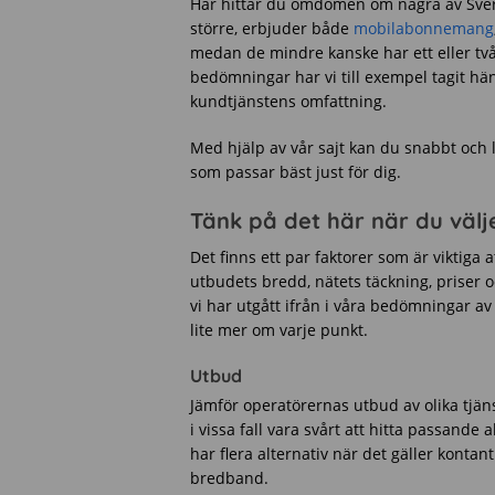
Här hittar du omdömen om några av Sveri
större, erbjuder både
mobilabonnemang
medan de mindre kanske har ett eller två a
bedömningar har vi till exempel tagit hän
kundtjänstens omfattning.
Med hjälp av vår sajt kan du snabbt och l
som passar bäst just för dig.
Tänk på det här när du välj
Det finns ett par faktorer som är viktiga 
utbudets bredd, nätets täckning, priser 
vi har utgått ifrån i våra bedömningar 
lite mer om varje punkt.
Utbud
Jämför operatörernas utbud av olika tjäns
i vissa fall vara svårt att hitta passand
har flera alternativ när det gäller kont
bredband.