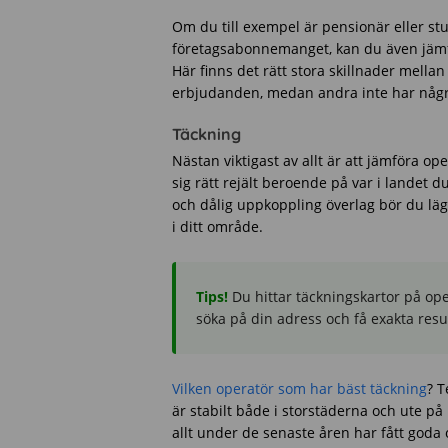
Om du till exempel är pensionär eller stud
företagsabonnemanget, kan du även jämf
Här finns det rätt stora skillnader mella
erbjudanden, medan andra inte har några
Täckning
Nästan viktigast av allt är att jämföra o
sig rätt rejält beroende på var i landet d
och dålig uppkoppling överlag bör du lägg
i ditt område.
Tips!
Du hittar täckningskartor på op
söka på din adress och få exakta resul
Vilken operatör som har bäst täckning
? T
är stabilt både i storstäderna och ute på
allt under de senaste åren har fått goda