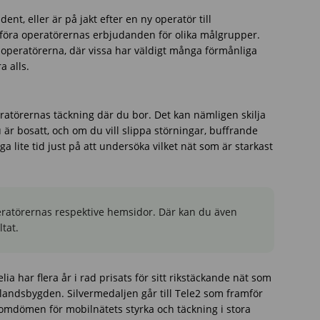
ent, eller är på jakt efter en ny operatör till
öra operatörernas erbjudanden för olika målgrupper.
n operatörerna, där vissa har väldigt många förmånliga
 alls.
peratörernas täckning där du bor. Det kan nämligen skilja
u är bosatt, och om du vill slippa störningar, buffrande
a lite tid just på att undersöka vilket nät som är starkast
eratörernas respektive hemsidor. Där kan du även
tat.
elia har flera år i rad prisats för sitt rikstäckande nät som
 landsbygden. Silvermedaljen går till Tele2 som framför
 omdömen för mobilnätets styrka och täckning i stora