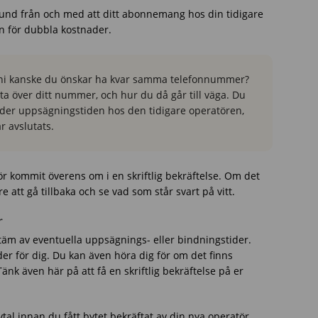
 kund från och med att ditt abonnemang hos din tidigare
en för dubbla kostnader.
foni kanske du önskar ha kvar samma telefonnummer?
ta över ditt nummer, och hur du då går till väga. Du
under uppsägningstiden hos den tidigare operatören,
 avslutats.
tör kommit överens om i en skriftlig bekräftelse. Om det
re att gå tillbaka och se vad som står svart på vitt.
r
äm av eventuella uppsägnings- eller bindningstider.
r för dig. Du kan även höra dig för om det finns
 Tänk även här på att få en skriftlig bekräftelse på er
vtal innan du fått bytet bekräftat av din nya operatör.