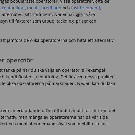
ges populäraste operatörer. Vissa operatörer, ofta de
,
kontantkort
,
mobilt bredband
och
fast bredband
,
lternativ i sitt sortiment. När vi har gjort våra
syn till faktorer som utbud, täckning, priser och
ätt jämföra de olika operatörerna och hitta ett alternativ
er operatör
att tänka på när du ska välja en operatör, till exempel
och kundtjänstens omfattning. Det är även dessa punkter
av de olika operatörerna på marknaden. Nedan kan du läsa
ter och erbjudanden. Om utbudet är allt för litet kan det
e alternativ, men många av operatörerna här på vår sida
antkort och mobilabonnemang såväl som mobilt och fast