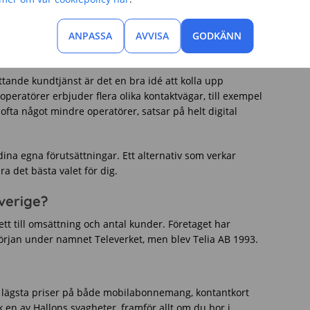
priser, men då kan du i regel också räkna med att till
upport och ett bredare utbud av olika tjänster.
ANPASSA
AVVISA
GODKÄNN
tande kundtjänst är det en bra idé att kolla upp
peratörer erbjuder flera olika kontaktvägar, till exempel
 ofta något mindre operatörer, satsar på helt digital
 dina egna förutsättningar. Ett alternativ som verkar
ra det bästa valet för dig.
Sverige?
ett till omsättning och antal kunder. Företaget har
 början under namnet Televerket, men blev Telia AB 1993.
lägsta priser på både mobilabonnemang, kontantkort
en av Hallons svagheter, framför allt om du bor i