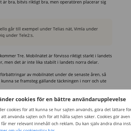
 är bra, bitvis riktigt bra, men operatören placerar sig
ello går till exempel under Telias nät, Vimla under
iq under Tele2:s.
 kommer Tre. Mobilnätet är förvisso riktigt starkt i landets
r, men det är inte lika stabilt i landets norra delar.
a förbättringar av mobilnätet under de senaste åren, så
r kunna se framsteg gällande täckningen i norr och ute
änder cookies för en bättre användarupplevelse
lnader mellan de olika operatörerna. Dock ska du fundera
er cookies för att kunna se hur sajten används, göra det lättare fö
säga hur prisvärt till exempel abonnemanget eller det
att använda sajten och för att hålla sajten säker. Cookies gör även 
ar på att hitta den absolut billigaste operatören
får mer relevant innehåll och reklam. Du kan själv ändra dina inst
ntligen inte matchar dina behov och önskemål.
 mer om vår cookiepolicy här
.