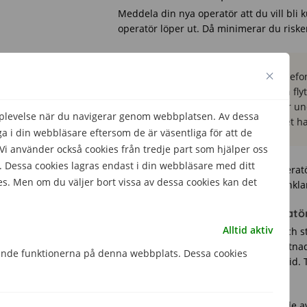
Meddela din nya operatör att du vill bli
operatör löper ut. Då minimerar du risk
Tänk på!
Gäller operatörsbytet tele
Fråga din nya operatör om du kan flyt
kan i regel flytta över ditt nummer 
pplevelse när du navigerar genom webbplatsen. Av dessa
men alltså inte när abonnemanget har
 i din webbläsare eftersom de är väsentliga för att de
 använder också cookies från tredje part som hjälper oss
 Dessa cookies lagras endast i din webbläsare med ditt
Be alltid att få det du och din nya opera
es. Men om du väljer bort vissa av dessa cookies kan det
skulle bli missförstånd är det alltid enkla
2. Kontakta din nuvarande operatö
Alltid aktiv
Prata med din nuvarande operatör och st
Kolla upp om bytet medför några kostnade
gande funktionerna på denna webbplats. Dessa cookies
möjlighet att säga upp ditt avtal i förtid.
överenskommelse.
Tänk på att inte avsluta ditt nuvarande a