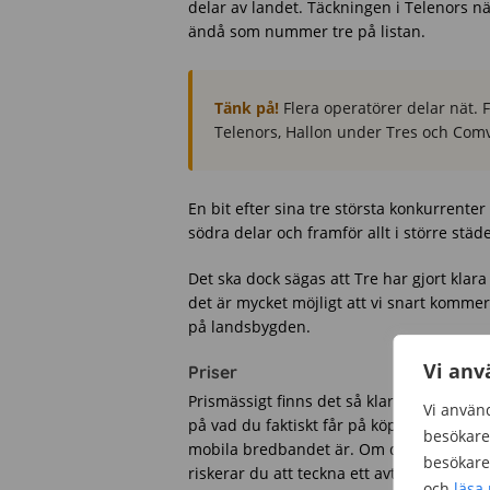
delar av landet. Täckningen i Telenors nät
ändå som nummer tre på listan.
Tänk på!
Flera operatörer delar nät. F
Telenors, Hallon under Tres och Comv
En bit efter sina tre största konkurrenter
södra delar och framför allt i större städe
Det ska dock sägas att Tre har gjort klar
det är mycket möjligt att vi snart komme
på landsbygden.
Vi anv
Priser
Prismässigt finns det så klart stora skil
Vi använd
på vad du faktiskt får på köpet, det vill 
besökare 
mobila bredbandet är. Om du bara fokuser
besökare 
riskerar du att teckna ett avtal som ege
och
läsa