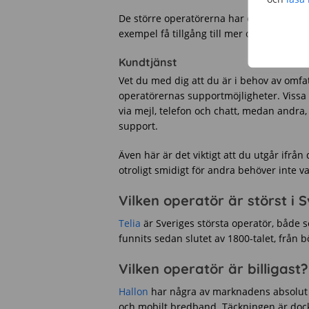
De större operatörerna har överlag högre 
exempel få tillgång till mer omfattande s
Kundtjänst
Vet du med dig att du är i behov av omfat
operatörernas supportmöjligheter. Vissa o
via mejl, telefon och chatt, medan andra,
support.
Även här är det viktigt att du utgår ifrån
otroligt smidigt för andra behöver inte va
Vilken operatör är störst i 
Telia
är Sveriges största operatör, både s
funnits sedan slutet av 1800-talet, från
Vilken operatör är billigast?
Hallon
har några av marknadens absolut 
och mobilt bredband. Täckningen är dock 