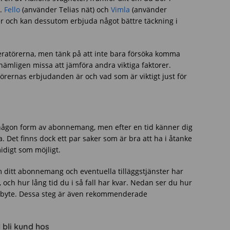
n.
Fello
(använder Telias nät) och
Vimla
(använder
ser och kan dessutom erbjuda något bättre täckning i
operatörerna, men tänk på att inte bara försöka komma
nämligen missa att jämföra andra viktiga faktorer.
örernas erbjudanden är och vad som är viktigt just för
någon form av abonnemang, men efter en tid känner dig
. Det finns dock ett par saker som är bra att ha i åtanke
idigt som möjligt.
om ditt abonnemang och eventuella tilläggstjänster har
och hur lång tid du i så fall har kvar. Nedan ser du hur
sbyte. Dessa steg är även rekommenderade
 bli kund hos