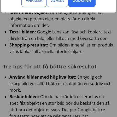
ANPASSA
AVVISA
GODKÄNN
samma bild (eller en beskuren version) förekommer.
Identifierat objekt:
Om Google känner igen ett
objekt, en person eller en plats får du direkt
information om det.
Text i bilden:
Google Lens kan läsa och kopiera text
direkt från en bild, eller till och med översätta den.
Shopping-resultat:
Om bilden innehåller en produkt
visas länkar till aktuella återförsäljare.
Tre tips för att få bättre sökresultat
Använd bilder med hög kvalitet:
En tydlig och
skarp bild ger alltid bättre resultat än en suddig och
mörk.
Beskär bilden:
Om du bara är intresserad av ett
specifikt objekt i en stor bild bör du beskära den så
att bara det objektet syns. Det ger Google bättre
förutsättningar att ge relevanta resultat.