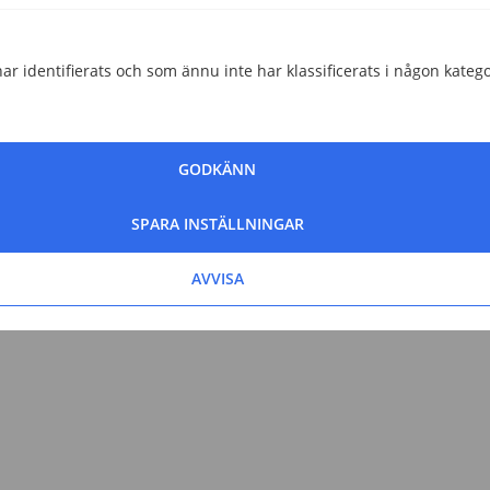
Helena Darlöf
Telekomskribent
ar identifierats och som ännu inte har klassificerats i någon katego
Granskad av
Malin Almroth
GODKÄNN
Head of Content
SPARA INSTÄLLNINGAR
AVVISA