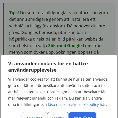
Tips!
Du som ofta bildgooglar via datorn kan göra
det ännu smidigare genom att installera ett
webbläsartillägg (extension). Då behöver du inte
gå via Googles hemsida, utan kan bara
högerklicka direkt på en bild på vilken webbsida
som helst och välja
Sök med Google Lens
från
menyn som dyker upp. Sökningen öppnas då
direkt i en ny flik. Tillägg finns för de flesta
Vi använder cookies för en bättre
populära webbläsare, till exempel Google
användarupplevelse
Chrome, Firefox och Microsoft Edge.
Vi använder cookies för att kunna se hur sajten används,
göra det lättare för besökare att använda sajten och för
att hålla sajten säker. Cookies gör även att besökare får
Så presenterar Google sökresultaten
mer relevant innehåll och reklam. Du kan själv ändra
Visuella matchningar:
En samling bilder som liknar
dina inställningar och
läsa mer om vår cookiepolicy här
.
bilden du sökte med.
Källa till bilden:
En lista med webbsidor där exakt