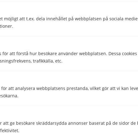
Mobilnät och täckning
Mobilt bredband
et möjligt att t.ex. dela innehållet på webbplatsen på sociala medi
tioner.
Simkort
Surfa
s för att förstå hur besökare använder webbplatsen. Dessa cookies
sningsfrekvens, trafikkälla, etc.
Teknik
Telefonnummer
ör att analysera webbplatsens prestanda, vilket gör att vi kan lev
esökarna.
Utomlands
Dela
Dela
 att ge besökare skräddarsydda annonser baserat på de sidor de b
ektivitet.
Skriven av