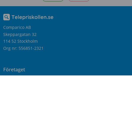
Comparico AB
Skeppargatan 32
114 52 Stockholm
Org nr: 556851-2321
Företaget
Kontakta oss
Nyheter
Om Telepriskollen
Operatörer