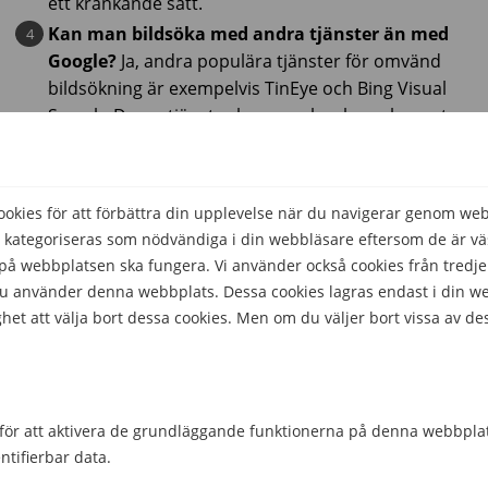
ett kränkande sätt.
Kan man bildsöka med andra tjänster än med
Google?
Ja, andra populära tjänster för omvänd
bildsökning är exempelvis TinEye och Bing Visual
Search. Dessa tjänster kan vara bra komplement
om du inte hittar det du söker via Google.
Lär dig mer
kies för att förbättra din upplevelse när du navigerar genom we
 kategoriseras som nödvändiga i din webbläsare eftersom de är väs
å webbplatsen ska fungera. Vi använder också cookies från tredje
Abonnemang
 du använder denna webbplats. Dessa cookies lagras endast i din w
het att välja bort dessa cookies. Men om du väljer bort vissa av de
Fast bredband
Hjälp att välja
för att aktivera de grundläggande funktionerna på denna webbplat
Kontantkort
ntifierbar data.