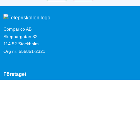
Comparico AB
Skeppargatan 32
114 52 Stockholm
Org nr: 556851-2321
Företaget
Kontakta oss
Nyheter
Om Telepriskollen
Operatörer