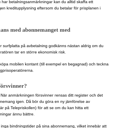
har betalningsanmärkningar kan du alltid skaffa ett
ngen kreditupplysning eftersom du betalar för prisplanen i
mmans med abonnemanget med
ller surfplatta på avbetalning godkänns nästan aldrig om du
atören tar en större ekonomisk risk.
köpa mobilen kontant (till exempel en begagnad) och teckna
gprisoperatörerna.
örsvinner?
. När anmärkningen försvinner rensas ditt register och det
bonnemang igen. Då bör du göra en ny jämförelse av
 på Telepriskollen) för att se om du kan hitta ett
ingar ännu bättre.
 inga bindningstider på sina abonnemang, vilket innebär att