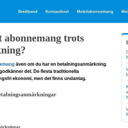
Bredband
Kontantkort
Mobilabonnemang
Mob
tt abonnemang trots
kning?
O
b
nemang
även om du har en betalningsanmärkning.
V
godkänner det. De flesta traditionella
k
ngsfri ekonomi, men det finns undantag.
K
betalningsanmärkning
ar
f
märkningar