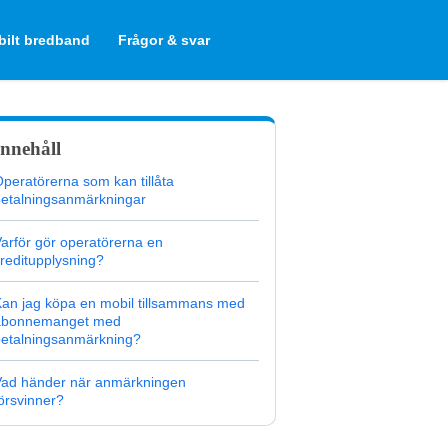
ilt bredband
Frågor & svar
Innehåll
peratörerna som kan tillåta
etalningsanmärkningar
arför gör operatörerna en
reditupplysning?
an jag köpa en mobil tillsammans med
abonnemanget med
betalningsanmärkning?
Vad händer när anmärkningen
örsvinner?