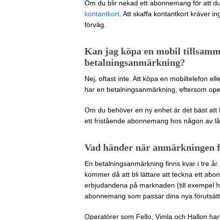
Om du blir nekad ett abonnemang för att du 
kontantkort
. Att skaffa kontantkort kräver i
förväg.
Kan jag köpa en mobil tillsa
betalningsanmärkning?
Nej, oftast inte. Att köpa en mobiltelefon e
har en betalningsanmärkning, eftersom oper
Om du behöver en ny enhet är det bäst att 
ett fristående abonnemang hos någon av lå
Vad händer när anmärkningen f
En betalningsanmärkning finns kvar i tre år
kommer då att bli lättare att teckna ett a
erbjudandena på marknaden (till exempel här
abonnemang som passar dina nya förutsättn
Operatörer som Fello, Vimla och Hallon har