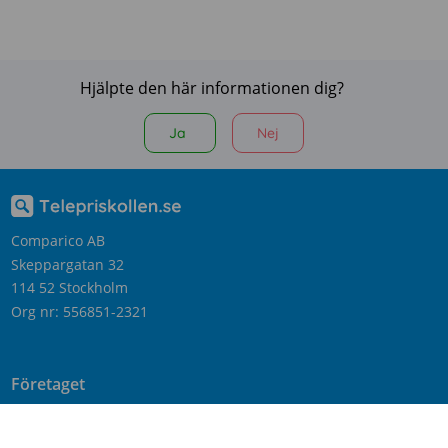
Hjälpte den här informationen dig?
Ja
Nej
Comparico AB
Skeppargatan 32
114 52 Stockholm
Org nr: 556851-2321
Företaget
Kontakta oss