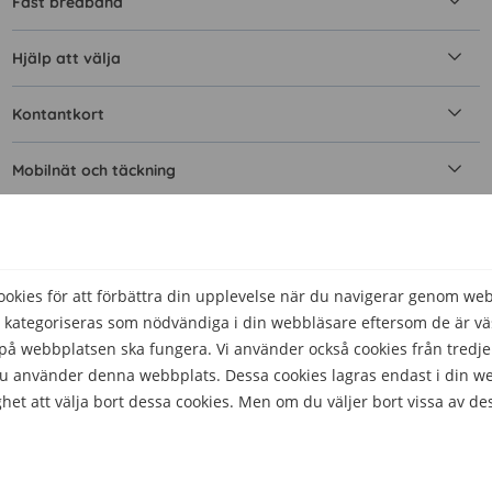
Fast bredband
Hjälp att välja
Kontantkort
Mobilnät och täckning
Mobilt bredband
Simkort
kies för att förbättra din upplevelse när du navigerar genom we
 kategoriseras som nödvändiga i din webbläsare eftersom de är väs
Surfa
å webbplatsen ska fungera. Vi använder också cookies från tredje
 du använder denna webbplats. Dessa cookies lagras endast i din w
Teknik
het att välja bort dessa cookies. Men om du väljer bort vissa av de
Telefonnummer