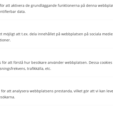
Utomlands
för att aktivera de grundläggande funktionerna på denna webbplat
ntifierbar data.
Dela
Dela
Skriven av
et möjligt att t.ex. dela innehållet på webbplatsen på sociala medi
tioner.
Helena Darlöf
Telekomskribent
s för att förstå hur besökare använder webbplatsen. Dessa cookies
Granskad av
sningsfrekvens, trafikkälla, etc.
Malin Almroth
Head of Content
ör att analysera webbplatsens prestanda, vilket gör att vi kan lev
esökarna.