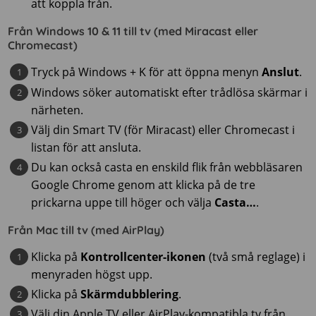
att koppla från.
Från Windows 10 & 11 till tv (med Miracast eller
Chromecast)
Tryck på
Windows + K för att öppna menyn
Anslut
.
Windows söker automatiskt efter trådlösa skärmar i
närheten.
Välj din Smart TV (för Miracast) eller Chromecast i
listan för att ansluta.
Du kan också casta en enskild flik från webbläsaren
Google Chrome genom att klicka på de tre
prickarna uppe till höger och välja
Casta…
.
Från Mac till tv (med AirPlay)
Klicka på
Kontrollcenter-ikonen
(två små reglage) i
menyraden högst upp.
Klicka på
Skärmdubblering
.
Välj din Apple TV eller AirPlay-kompatibla tv från