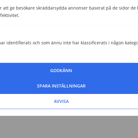
 att ge besökare skräddarsydda annonser baserat på de sidor de b
ektivitet.
ar identifierats och som ännu inte har klassificerats i någon katego
GODKÄNN
SPARA INSTÄLLNINGAR
AVVISA