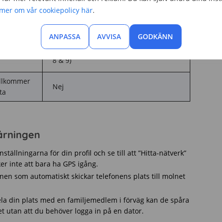
 mer om vår cookiepolicy här
.
atis
Ja (iPhone 11 och senare)
ANPASSA
AVVISA
GODKÄNN
I vissa fall (exempelvis på Google Pixel
atis
8 & 9)
illkommer
Nej
ta
pårningen
nställningarna för din profil och se till att ”Hitta-nätverk”
ker inte att bara ha GPS igång.
nen som automatiskt skickar telefonens plats till molnet
a din plats med en familjemedlem i förväg kan de spåra
et utan att du behöver logga in på en dator.