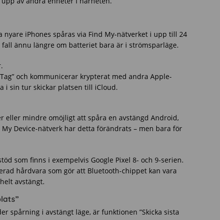
 upp av andra enheter i närheten.
 nyare iPhones spåras via Find My-nätverket i upp till 24
a fall ännu längre om batteriet bara är i strömsparläge.
.
rTag” och kommunicerar krypterat med andra Apple-
i sin tur skickar platsen till iCloud.
mer eller mindre omöjligt att spåra en avstängd Android,
My Device-nätverk har detta förändrats – men bara för
öd som finns i exempelvis Google Pixel 8- och 9-serien.
serad hårdvara som gör att Bluetooth-chippet kan vara
helt avstängt.
lats”
r spårning i avstängt läge, är funktionen ”Skicka sista