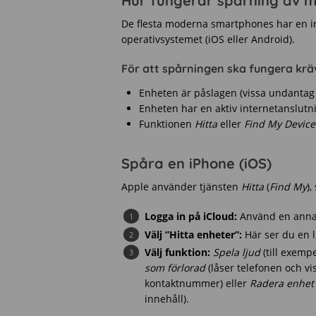
Hur fungerar spårning av m
De flesta moderna smartphones har en in
operativsystemet (iOS eller Android).
För att spårningen ska fungera kräv
Enheten är påslagen (vissa undantag 
Enheten har en aktiv internetanslutnin
Funktionen
Hitta
eller
Find My Device
Spåra en iPhone (iOS)
Apple använder tjänsten
Hitta
(
Find My
)
Logga in på iCloud:
Använd en annan
Välj ”Hitta enheter”:
Här ser du en li
Välj funktion:
Spela ljud
(till exemp
som förlorad
(låser telefonen och v
kontaktnummer) eller
Radera enhet
innehåll).