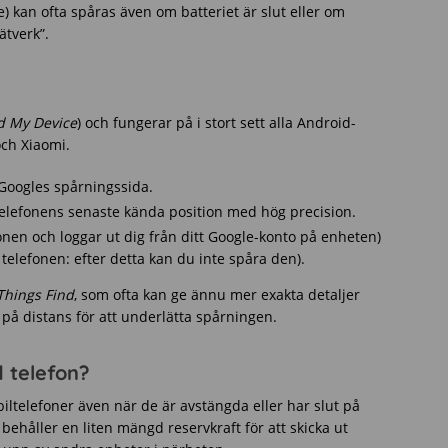
) kan ofta spåras även om batteriet är slut eller om
ätverk”.
d My Device
) och fungerar på i stort sett alla Android-
och Xiaomi.
Googles spårningssida.
telefonens senaste kända position med hög precision.
onen och loggar ut dig från ditt Google-konto på enheten)
 telefonen: efter detta kan du inte spåra den).
Things Find
, som ofta kan ge ännu mer exakta detaljer
 på distans för att underlätta spårningen.
 telefon?
obiltelefoner även när de är avstängda eller har slut på
behåller en liten mängd reservkraft för att skicka ut