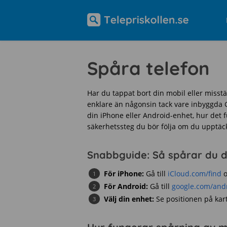
Spåra telefon
Har du tappat bort din mobil eller misstän
enklare än någonsin tack vare inbyggda G
din iPhone eller Android-enhet, hur det f
säkerhetssteg du bör följa om du upptäcke
Snabbguide: Så spårar du di
För iPhone:
Gå till
iCloud.com/find
o
För Android:
Gå till
google.com/andr
Välj din enhet:
Se positionen på kart