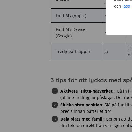
app
och
läsa
Find My (Apple)
Nej
Gr
Find My Device
Nej
Gr
(Google)
T
Tredjepartsappar
Ja
of
3 tips för att lyckas med s
Aktivera ”Hitta-nätverket”:
Gå in i i
(offline-finding) är påslaget. Det räc
Skicka sista position:
Slå på funktio
precis innan batteriet dör.
Dela plats med familj:
Genom att del
din telefon direkt från sin egen enh