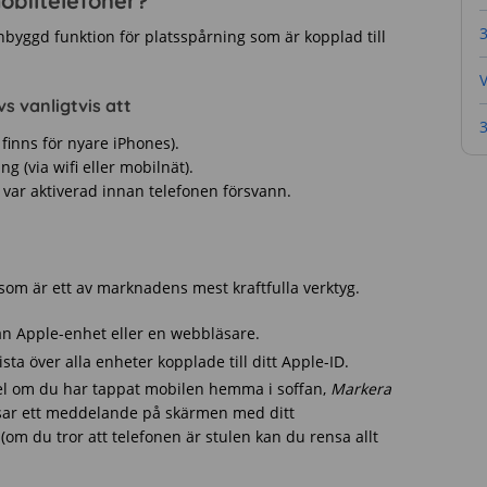
obiltelefoner?
3
byggd funktion för platsspårning som är kopplad till
s vanligtvis att
3
finns för nyare iPhones).
g (via wifi eller mobilnät).
var aktiverad innan telefonen försvann.
, som är ett av marknadens mest kraftfulla verktyg.
 Apple-enhet eller en webbläsare.
sta över alla enheter kopplade till ditt Apple-ID.
el om du har tappat mobilen hemma i soffan,
Markera
isar ett meddelande på skärmen med ditt
(om du tror att telefonen är stulen kan du rensa allt