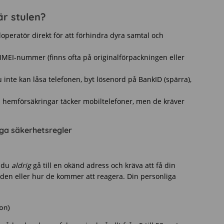
r stulen?
operatör direkt för att förhindra dyra samtal och
IMEI-nummer (finns ofta på originalförpackningen eller
inte kan låsa telefonen, byt lösenord på BankID (spärra),
hemförsäkringar täcker mobiltelefoner, men de kräver
iga säkerhetsregler
r du
aldrig
gå till en okänd adress och kräva att få din
r den eller hur de kommer att reagera. Din personliga
on)