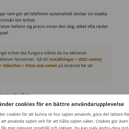
ar som gör att telefonen automatiskt skickar sin exakta
inivån blir kritisk.
fonen befann sig precis innan den dog, vilket ofta räcker
ppad.
ängd enhet ska fungera måste du ha aktiverat
efonen försvinner. Gå till
Inställningar > [Ditt namn]
 > Säkerhet > Hitta min enhet
på Android för att
ngsmetoder
änder cookies för en bättre användarupplevelse
lika sätt, men de inbyggda tjänsterna från Apple och
 ser du hur de olika metoderna skiljer sig åt.
er cookies för att kunna se hur sajten används, göra det lättare fö
att använda sajten och för att hålla sajten säker. Cookies gör även 
får mer relevant innehåll och reklam. Du kan själv ändra dina inst
ostnad
Fungerar med avstängd mobil