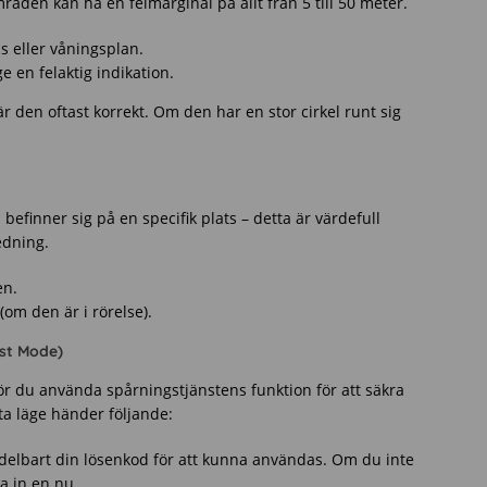
åden kan ha en felmarginal på allt från 5 till 50 meter.
s eller våningsplan.
 en felaktig indikation.
r den oftast korrekt. Om den har en stor cirkel runt sig
finner sig på en specifik plats – detta är värdefull
edning.
en.
(om den är i rörelse).
ost Mode)
 bör du använda spårningstjänstens funktion för att säkra
ta läge händer följande:
elbart din lösenkod för att kunna användas. Om du inte
a in en nu.