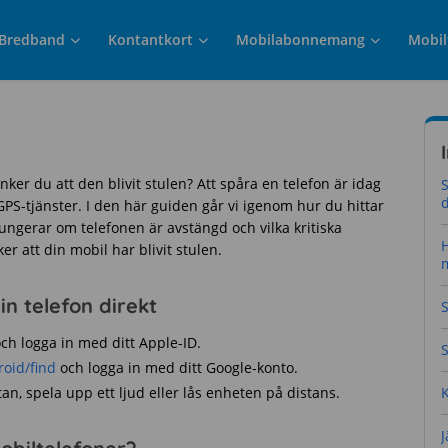
Bredband
Kontantkort
Mobilabonnemang
Mobil
ker du att den blivit stulen? Att spåra en telefon är idag
S
d
PS-tjänster. I den här guiden går vi igenom hur du hittar
ungerar om telefonen är avstängd och vilka kritiska
r att din mobil har blivit stulen.
m
n telefon direkt
S
ch logga in med ditt Apple-ID.
oid/find
och logga in med ditt Google-konto.
an, spela upp ett ljud eller lås enheten på distans.