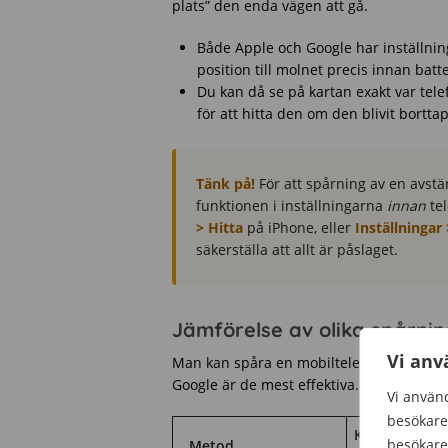
plats” den enda vägen att gå.
Både Apple och Google har inställning
position till molnet precis innan batter
Du kan då se på kartan exakt var tele
för att hitta den om den blivit bortta
Tänk på!
För att spårning av en avst
funktionen i inställningarna
innan
tel
> Hitta
på iPhone, eller
Inställningar
säkerställa att allt är påslaget.
Jämförelse av olika spårni
Vi anv
Man kan spåra en mobiltelefon på flera o
Google är de mest effektiva. Här nedanför
Vi använd
besökare 
Kräver
besökare 
Metod
K