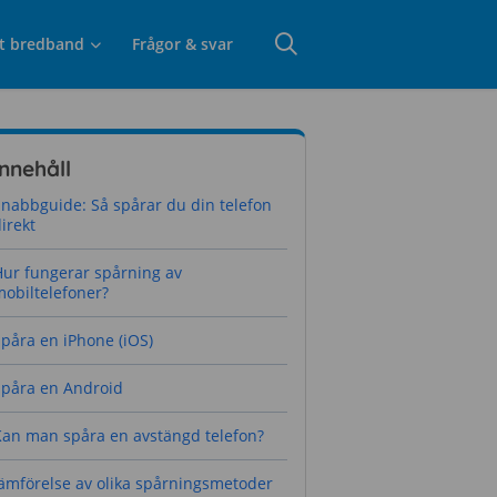
t bredband
Frågor & svar
Innehåll
nabbguide: Så spårar du din telefon
irekt
Hur fungerar spårning av
obiltelefoner?
påra en iPhone (iOS)
Spåra en Android
Kan man spåra en avstängd telefon?
Jämförelse av olika spårningsmetoder