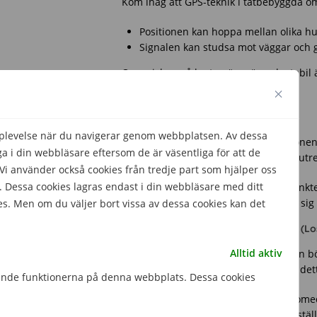
Kom ihåg att GPS-teknik i tätbebyggda omr
Positionen kan hoppa mellan olika hu
Signalen kan studsa mot väggar och ge
Om pricken på kartan är grön och stabil ä
är positionen ungefärlig.
3. Säkra bevis med skärmdumpar
pplevelse när du navigerar genom webbplatsen. Av dessa
Ta skärmdumpar om du ser att telefonen be
 i din webbläsare eftersom de är väsentliga för att de
information för polisen i en framtida utr
 använder också cookies från tredje part som hjälper oss
 Dessa cookies lagras endast i din webbläsare med ditt
Dokumentera adressen och tidpunkt
Spara bilder på hur telefonen rör sig 
es. Men om du väljer bort vissa av dessa cookies kan det
4. Aktivera ”Markerad som förlorad” (L
Alltid aktiv
I stället för att fysiskt söka upp platsen
enheten på distans. När du aktiverar det
gande funktionerna på denna webbplats. Dessa cookies
Enheten låses:
Telefonen kräver omed
hade en kod tidigare kan du ofta ställ