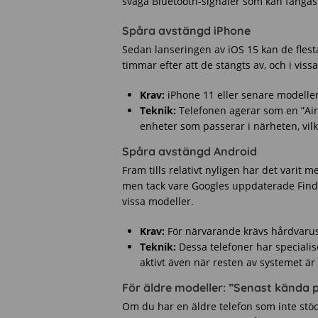
svaga Bluetooth-signaler som kan fångas
Spåra avstängd iPhone
Sedan lanseringen av iOS 15 kan de flesta
timmar efter att de stängts av, och i viss
Krav:
iPhone 11 eller senare modeller
Teknik:
Telefonen agerar som en ”Ai
enheter som passerar i närheten, vilka 
Spåra avstängd Android
Fram tills relativt nyligen har det varit 
men tack vare Googles uppdaterade Find 
vissa modeller.
Krav:
För närvarande krävs hårdvarust
Teknik:
Dessa telefoner har speciali
aktivt även när resten av systemet är 
För äldre modeller: ”Senast kända p
Om du har en äldre telefon som inte stöde