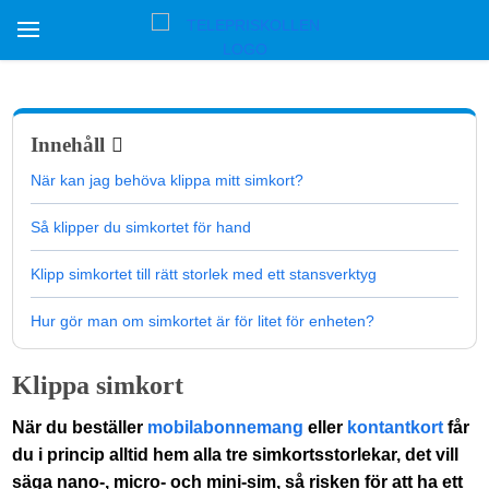
Innehåll
När kan jag behöva klippa mitt simkort?
Så klipper du simkortet för hand
Klipp simkortet till rätt storlek med ett stansverktyg
Hur gör man om simkortet är för litet för enheten?
Klippa simkort
När du beställer
mobilabonnemang
eller
kontantkort
får
du i princip alltid hem alla tre simkortsstorlekar, det vill
säga nano-, micro- och mini-sim, så risken för att ha ett