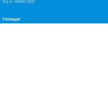
Org nr: 556851-2321
Företaget
Kontakta oss
Nyheter
Om Telepriskollen
Operatörer
Genvägar
Bredband
Kontantkort
Mobilabonnemang
Mobilt bredband