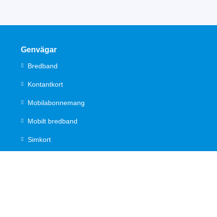
Genvägar
Bredband
Kontantkort
Mobilabonnemang
Mobilt bredband
Simkort
Föräldraguide
Säker på nätet