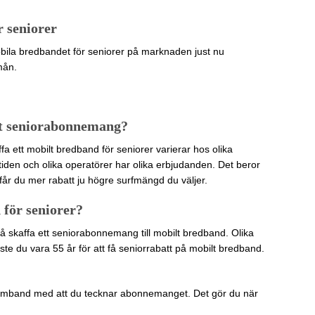
r seniorer
obila bredbandet för seniorer på marknaden just nu
mån.
tt seniorabonnemang?
a ett mobilt bredband för seniorer varierar hos olika
tiden och olika operatörer har olika erbjudanden. Det beror
 får du mer rabatt ju högre surfmängd du väljer.
 för seniorer?
få skaffa ett seniorabonnemang till mobilt bredband. Olika
te du vara 55 år för att få seniorrabatt på mobilt bredband.
amband med att du tecknar abonnemanget. Det gör du när