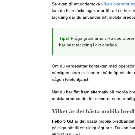
Se även till att undersöka
vilken operatör s
kan du hitta täckningskartor för att se hur
täckning där du använder ditt mobila bredb
Tips!
Fråga grannarna vilka operatörer 
har bäst täckning i ditt område.
Om du värdesätter kontakten med operatöre
nämligen stora skillnader i både öppettider 
någon telefontjänst.
När du har fått fram alternativ på mobila br
mobila bredbandet för seniorer som är billig
Vilket är det bästa mobila bred
Fello 5 GB
är det bästa mobila bredbandet f
pålitliga nät till ett riktigt lågt pris. Du ka
till 100 GB surf.