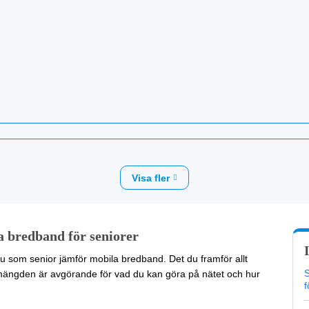
Visa fler
a bredband för seniorer
 du som senior jämför mobila bredband. Det du framför allt
S
mängden är avgörande för vad du kan göra på nätet och hur
f