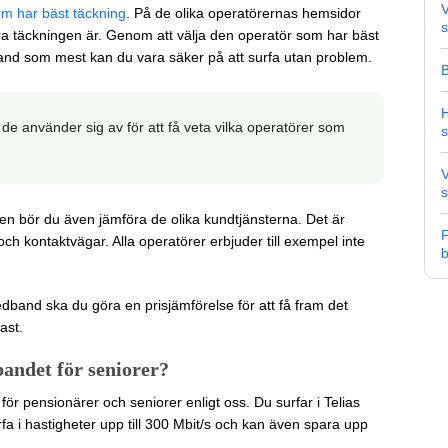
V
om har bäst täckning
. På de olika operatörernas hemsidor
s
 bra täckningen är. Genom att välja den operatör som har bäst
and som mest kan du vara säker på att surfa utan problem.
B
H
de använder sig av för att få veta vilka operatörer som
V
s
n bör du även jämföra de olika kundtjänsterna. Det är
F
och kontaktvägar. Alla operatörer erbjuder till exempel inte
b
edband ska du göra en prisjämförelse för att få fram det
ast.
bandet för seniorer?
ör pensionärer och seniorer enligt oss. Du surfar i Telias
n surfa i hastigheter upp till 300 Mbit/s och kan även spara upp