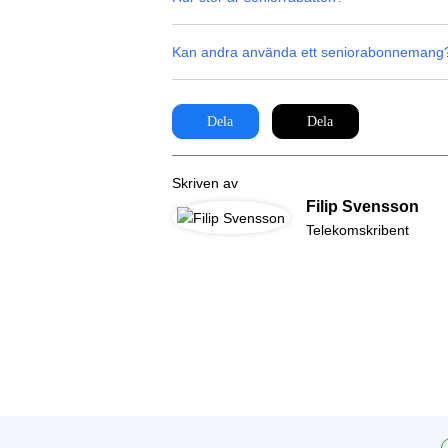
Kan andra använda ett seniorabonnemang
Dela
Dela
Skriven av
Filip Svensson
Telekomskribent