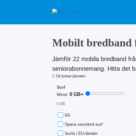
Mobilt bredband f
Jämför 22 mobila bredband frå
seniorabonnemang. Hitta det bä
Så funkar tjänsten
Surf
0
GB+
Minst:
5 GB
5G
Spara oanvänd surf
Surfa i EU-länder