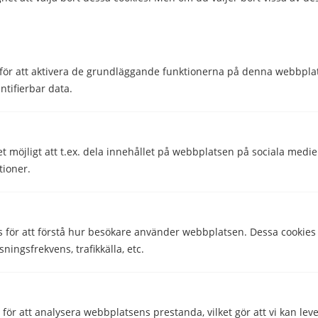
Simkort
Surfa
för att aktivera de grundläggande funktionerna på denna webbplat
ntifierbar data.
Teknik
Telefonnummer
et möjligt att t.ex. dela innehållet på webbplatsen på sociala medi
Utomlands
tioner.
Dela
Dela
s för att förstå hur besökare använder webbplatsen. Dessa cookies
Skriven av
sningsfrekvens, trafikkälla, etc.
Helena Darlöf
Telekomskribent
ör att analysera webbplatsens prestanda, vilket gör att vi kan lev
Granskad av