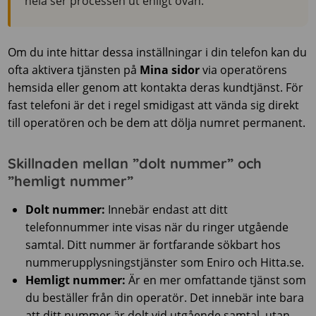
hela ser processen ut enligt ovan.
Om du inte hittar dessa inställningar i din telefon kan du
ofta aktivera tjänsten på
Mina sidor
via operatörens
hemsida eller genom att kontakta deras kundtjänst. För
fast telefoni är det i regel smidigast att vända sig direkt
till operatören och be dem att dölja numret permanent.
Skillnaden mellan ”dolt nummer” och
”hemligt nummer”
Dolt nummer:
Innebär endast att ditt
telefonnummer inte visas när du ringer utgående
samtal. Ditt nummer är fortfarande sökbart hos
nummerupplysningstjänster som Eniro och Hitta.se.
Hemligt nummer:
Är en mer omfattande tjänst som
du beställer från din operatör. Det innebär inte bara
att ditt nummer är dolt vid utgående samtal, utan