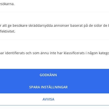
esökarna.
Malin Almroth
Head of Content
 att ge besökare skräddarsydda annonser baserat på de sidor de b
ektivitet.
ar identifierats och som ännu inte har klassificerats i någon katego
GODKÄNN
SPARA INSTÄLLNINGAR
AVVISA