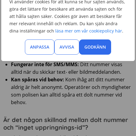
Vi använder cookies för att kunna se hur sajten används,
göra det lättare för besökare att använda sajten och för
Många svarar inte:
En stor nackdel är att många
att hålla sajten säker. Cookies gör även att besökare får
väljer att inte svara på samtal från dolda nummer på
mer relevant innehåll och reklam. Du kan själv ändra
grund av risken för telefonförsäljare eller
dina inställningar och
läsa mer om vår cookiepolicy här
.
bedrägeriförsök.
Kan uppfattas som misstänksamt:
Ett dolt
ANPASSA
AVVISA
GODKÄNN
nummer kan väcka misstankar och göra att
mottagaren blir mer avvaktande.
Fungerar inte för SMS/MMS:
Ditt nummer visas
alltid när du skickar text- eller bildmeddelanden.
Kan spåras vid behov:
Kom ihåg att ditt nummer
aldrig är helt anonymt. Operatörer och myndigheter
som polisen kan alltid spåra ett dolt nummer vid
behov.
Är det någon skillnad mellan dolt nummer
och “inget uppringnings-id”?