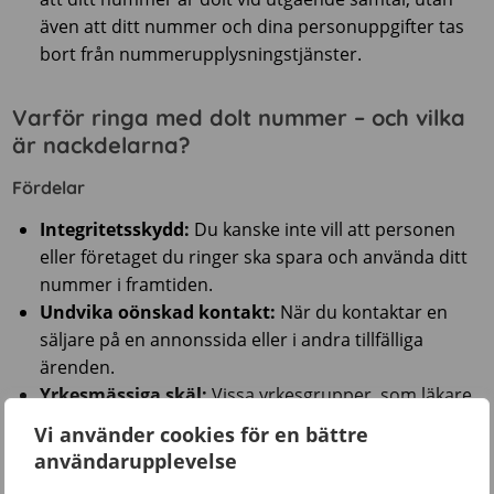
även att ditt nummer och dina personuppgifter tas
bort från nummerupplysningstjänster.
Varför ringa med dolt nummer – och vilka
är nackdelarna?
Fördelar
Integritetsskydd:
Du kanske inte vill att personen
eller företaget du ringer ska spara och använda ditt
nummer i framtiden.
Undvika oönskad kontakt:
När du kontaktar en
säljare på en annonssida eller i andra tillfälliga
ärenden.
Yrkesmässiga skäl:
Vissa yrkesgrupper, som läkare
eller poliser, ringer ofta från dolt nummer för att
Vi använder cookies för en bättre
undvika att bli uppringda på sina direkta nummer.
användarupplevelse
Nackdelar