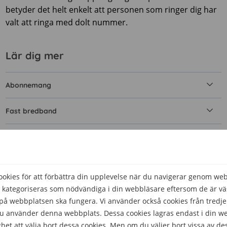
betyder det helt enkelt att personen som ringer dig har
valt att ringa med dolt nummer.
Lär dig mer
Abonnemang
Fast bredband
Hjälp att välja
Kontantkort
kies för att förbättra din upplevelse när du navigerar genom we
 kategoriseras som nödvändiga i din webbläsare eftersom de är väs
Mobilnät och täckning
å webbplatsen ska fungera. Vi använder också cookies från tredje
 du använder denna webbplats. Dessa cookies lagras endast i din w
Mobilt bredband
het att välja bort dessa cookies. Men om du väljer bort vissa av de