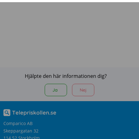
Hjälpte den här informationen dig?
Ja
Nej
Comparico AB
Skeppargatan 32
114 52 Stockholm