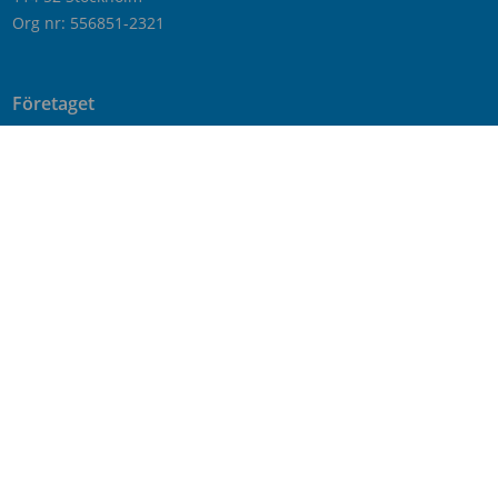
Org nr: 556851-2321
Företaget
Kontakta oss
Nyheter
Om Telepriskollen
Operatörer
Genvägar
Bredband
Kontantkort
Mobilabonnemang