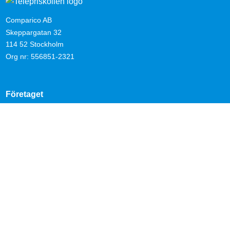
Comparico AB
Skeppargatan 32
114 52 Stockholm
Org nr: 556851-2321
Företaget
Kontakta oss
Nyheter
Om Telepriskollen
Operatörer
Genvägar
Bredband