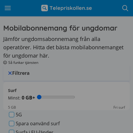
Mobilabonnemang för ungdomar
Jämför ungdomsabonnemang från alla
operatörer. Hitta det bästa mobilabonnemanget
för ungdomar här.
Så funkar tjänsten
Filtrera
Surf
0
GB+
Minst:
5 GB
Fri surf
5G
Spara oanvänd surf
Surfa i EU-länder