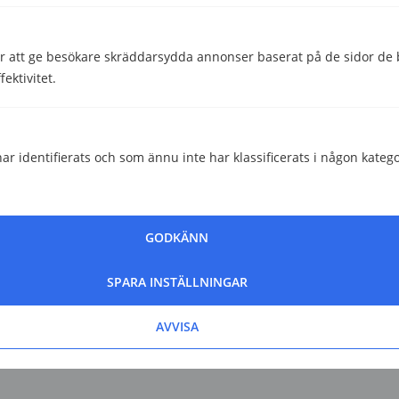
 att ge besökare skräddarsydda annonser baserat på de sidor de b
ektivitet.
ar identifierats och som ännu inte har klassificerats i någon katego
GODKÄNN
SPARA INSTÄLLNINGAR
AVVISA