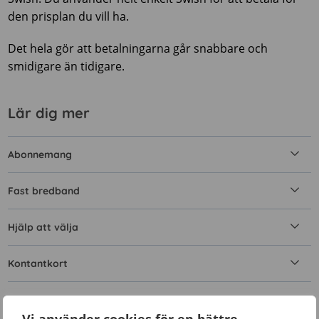
den prisplan du vill ha.
Det hela gör att betalningarna går snabbare och
smidigare än tidigare.
Lär dig mer
Abonnemang
Fast bredband
Hjälp att välja
Kontantkort
Mobilnät och täckning