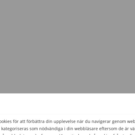
Hjälpte den här informationen dig?
Ja
Nej
kies för att förbättra din upplevelse när du navigerar genom we
 kategoriseras som nödvändiga i din webbläsare eftersom de är väs