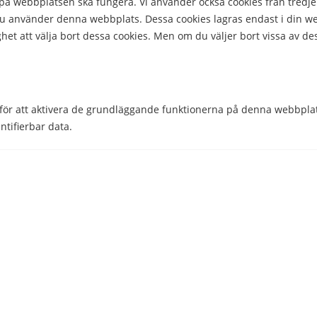
å webbplatsen ska fungera. Vi använder också cookies från tredje
 du använder denna webbplats. Dessa cookies lagras endast i din w
het att välja bort dessa cookies. Men om du väljer bort vissa av de
Comparico AB
Skeppargatan 32
114 52 Stockholm
Org nr: 556851-2321
för att aktivera de grundläggande funktionerna på denna webbplat
ntifierbar data.
Företaget
Kontakta oss
et möjligt att t.ex. dela innehållet på webbplatsen på sociala medi
Nyheter
tioner.
Om Telepriskollen
Operatörer
s för att förstå hur besökare använder webbplatsen. Dessa cookies
sningsfrekvens, trafikkälla, etc.
Genvägar