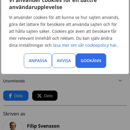
Vi använder cookies för en bättre
användarupplevelse
Mobilt bredband
Vi använder cookies för att kunna se hur sajten används,
Simkort
göra det lättare för besökare att använda sajten och för
att hålla sajten säker. Cookies gör även att besökare får
Surfa
mer relevant innehåll och reklam. Du kan själv ändra
dina inställningar och
läsa mer om vår cookiepolicy här
.
Teknik
ANPASSA
AVVISA
GODKÄNN
Telefonnummer
Utomlands
Dela
Dela
Skriven av
Filip Svensson