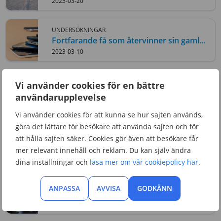
skidorterna jämfört med 2022
2023-03-20
UNDERSÖKNINGAR
Fortfarande få som återvinner sin gamla
mobil
2023-03-10
UNDERSÖKNINGAR
Vi använder cookies för en bättre
Opensignal: Tre har Sveriges bästa
användarupplevelse
mobilnät
2022-12-08
Vi använder cookies för att kunna se hur sajten används,
göra det lättare för besökare att använda sajten och för
UNDERSÖKNINGAR
att hålla sajten säker. Cookies gör även att besökare får
Få skulle spara in på bredband och
mer relevant innehåll och reklam. Du kan själv ändra
telefoni – trots ekonomisk kris
2022-11-21
dina inställningar och
läsa mer om vår cookiepolicy här
.
UNDERSÖKNINGAR
ANPASSA
AVVISA
GODKÄNN
Ökad kundnöjdhet på
bredbandsmarknaden
2022-10-25