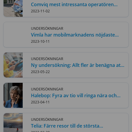
Comviq mest intressanta operatören
bland studenter
2023-11-02
UNDERSÖKNINGAR
Vimla har mobilmarknadens nöjdaste
privatkunder – för andra året i rad
2023-10-11
UNDERSÖKNINGAR
Ny undersökning: Allt fler är benägna att
byta operatör
2023-05-22
UNDERSÖKNINGAR
Halebop: Fyra av tio vill ringa nära och
kära oftare
2023-04-11
UNDERSÖKNINGAR
Telia: Färre resor till de största