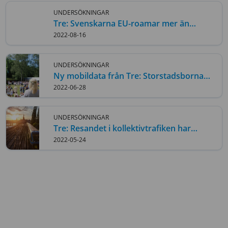
UNDERSÖKNINGAR
Tre: Svenskarna EU-roamar mer än
någonsin
2022-08-16
UNDERSÖKNINGAR
Ny mobildata från Tre: Storstadsborna
firade midsommar inom den egna
2022-06-28
regionen
UNDERSÖKNINGAR
Tre: Resandet i kollektivtrafiken har
stannat på 83 procent av det ”normala”
2022-05-24