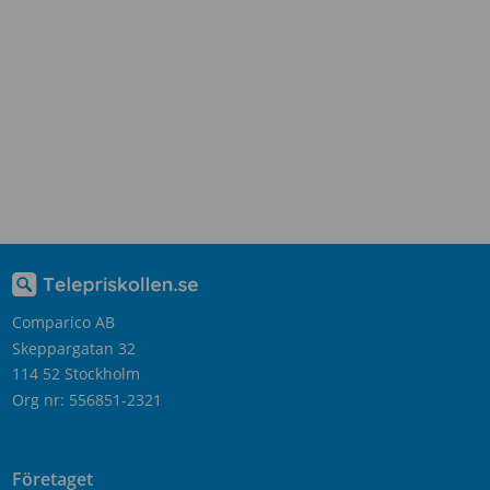
Comparico AB
Skeppargatan 32
114 52 Stockholm
Org nr: 556851-2321
Företaget