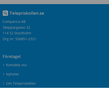
Comparico AB
Skeppargatan 32
114 52 Stockholm
Org nr: 556851-2321
Företaget
Kontakta oss
Nyheter
Om Telepriskollen
Operatörer