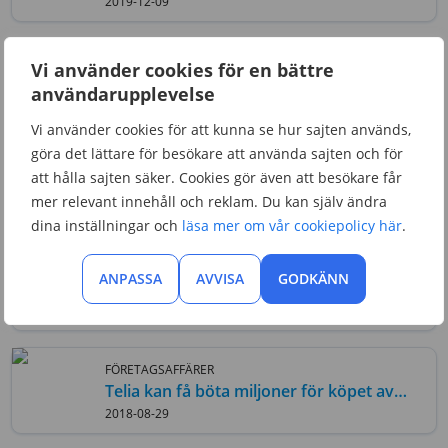
Broadcasting
2019-12-09
FÖRETAGSAFFÄRER
Vi använder cookies för en bättre
Telia på gång att köpa Bonnier
användarupplevelse
Broadcasting
2019-07-19
Vi använder cookies för att kunna se hur sajten används,
göra det lättare för besökare att använda sajten och för
FÖRETAGSAFFÄRER
att hålla sajten säker. Cookies gör även att besökare får
Telia vill köpa SF Studios
mer relevant innehåll och reklam. Du kan själv ändra
2018-11-23
dina inställningar och
läsa mer om vår cookiepolicy här
.
FÖRETAGSAFFÄRER
ANPASSA
AVVISA
GODKÄNN
Sammanslagningen mellan Tele2 och
Com Hem är klar
2018-11-07
FÖRETAGSAFFÄRER
Telia kan få böta miljoner för köpet av
TV4
2018-08-29