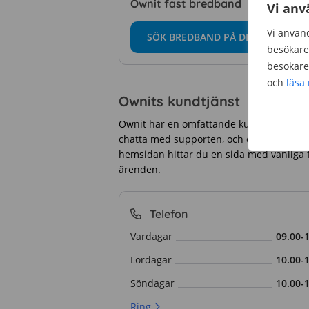
Ownit fast bredband
Vi anv
Vi använd
SÖK BREDBAND PÅ DIN ADRESS
besökare 
besökare 
och
läsa
Ownits kundtjänst
Ownit har en omfattande kundtjänst med f
chatta med supporten, och det finns även 
hemsidan hittar du en sida med vanliga f
ärenden.
Telefon
Vardagar
09.00-
Lördagar
10.00-
Söndagar
10.00-
Ring