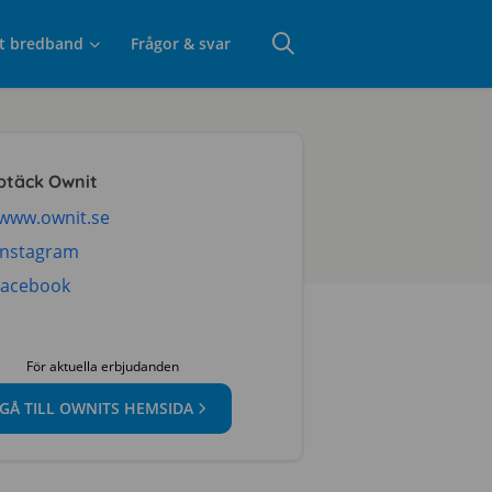
t bredband
Frågor & svar
ptäck Ownit
www.ownit.se
Instagram
Facebook
För aktuella erbjudanden
GÅ TILL OWNITS HEMSIDA