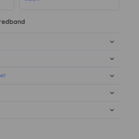
bredband
it?