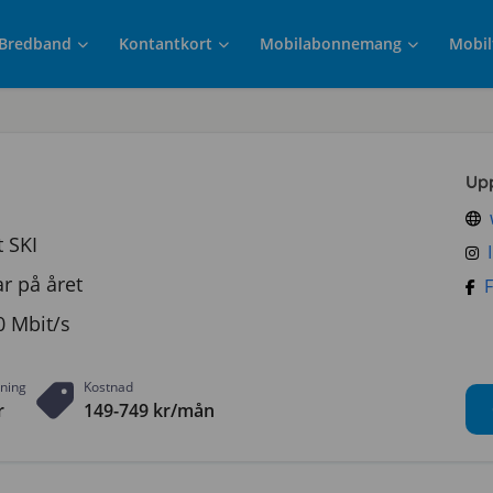
Bredband
Kontantkort
Mobilabonnemang
Mobil
Up
t SKI
r på året
0 Mbit/s
tning
Kostnad
r
149-749 kr/mån