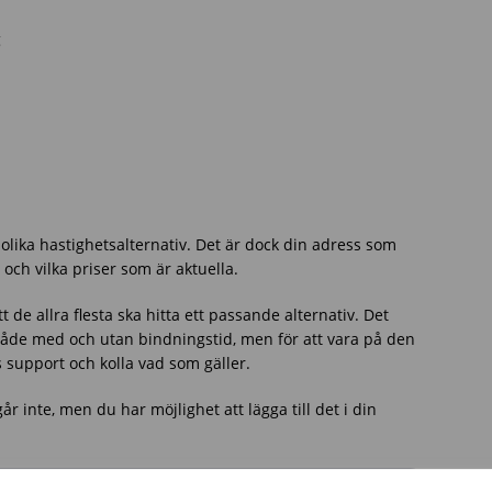
g
lika hastighetsalternativ. Det är dock din adress som
l och vilka priser som är aktuella.
 att de allra flesta ska hitta ett passande alternativ. Det
åde med och utan bindningstid, men för att vara på den
s support och kolla vad som gäller.
r inte, men du har möjlighet att lägga till det i din