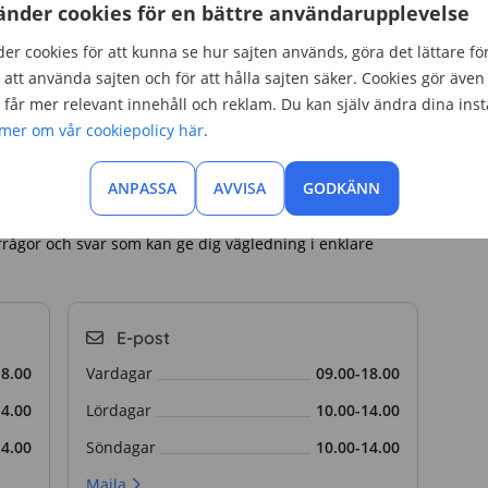
änder cookies för en bättre användarupplevelse
er cookies för att kunna se hur sajten används, göra det lättare fö
att använda sajten och för att hålla sajten säker. Cookies gör även 
får mer relevant innehåll och reklam. Du kan själv ändra dina inst
 mer om vår cookiepolicy här
.
ANPASSA
AVVISA
GODKÄNN
lera olika kontaktvägar. Det går bra att ringa, mejla och
ett formulär du kan fylla i om du vill bli uppringd. På
rågor och svar som kan ge dig vägledning i enklare
E-post
18.00
Vardagar
09.00-18.00
14.00
Lördagar
10.00-14.00
14.00
Söndagar
10.00-14.00
Maila