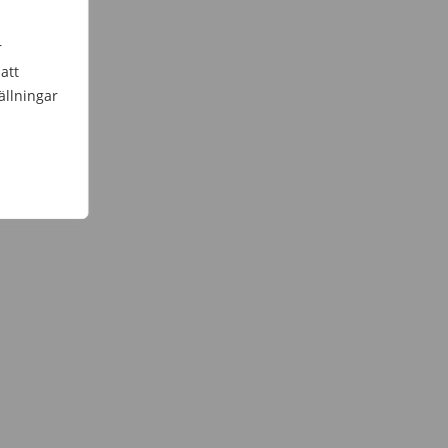
r
att
ällningar