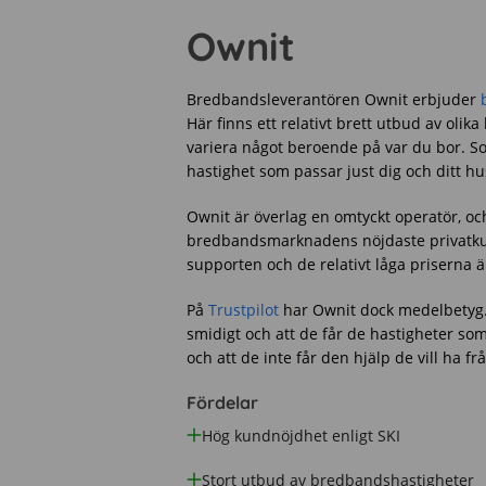
Ownit
Bredbandsleverantören Ownit
erbjuder
Här finns ett relativt brett utbud av ol
variera något beroende på var du bor. Som
hastighet som passar just dig och ditt hu
Ownit är överlag en omtyckt operatör, oc
bredbandsmarknadens nöjdaste privatku
supporten och de relativt låga priserna är 
På
Trustpilot
har Ownit dock medelbetyg.
smidigt och att de får de hastigheter so
och att de inte får den hjälp de vill ha f
Fördelar
Hög kundnöjdhet enligt SKI
Stort utbud av bredbandshastigheter