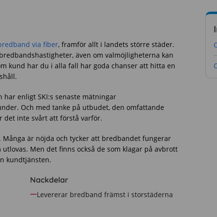
bredband via fiber
, framför allt i landets större städer.
ika bredbandshastigheter, även om valmöjligheterna kan
 kund har du i alla fall har goda chanser att hitta en
shåll.
h har enligt SKI:s senaste mätningar
nder. Och med tanke på utbudet, den omfattande
det inte svårt att förstå varför.
 Många är nöjda och tycker att bredbandet fungerar
m utlovas. Men det finns också de som klagar på avbrott
rån kundtjänsten.
Nackdelar
Levererar bredband främst i storstäderna