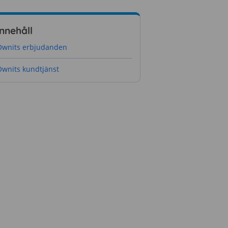
Innehåll
Ownits erbjudanden
Ownits kundtjänst