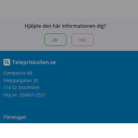
Hjälpte den här informationen dig?
Ja
Nej
Comparico AB
Skeppargatan 32
114 52 Stockholm
Org nr: 556851-2321
Företaget
Kontakta oss