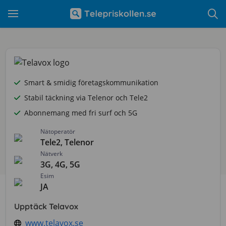
Smart & smidig företagskommunikation
Stabil täckning via Telenor och Tele2
Abonnemang med fri surf och 5G
Nätoperatör
Tele2, Telenor
Nätverk
3G, 4G, 5G
Esim
JA
Upptäck Telavox
www.telavox.se