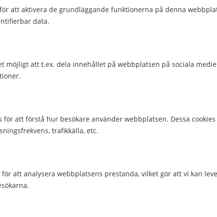
Vilken uppsägningstid har Telavox?
för att aktivera de grundläggande funktionerna på denna webbplat
ntifierbar data.
Har Telavox någon bindningstid?
Dela
Dela
et möjligt att t.ex. dela innehållet på webbplatsen på sociala medi
tioner.
Skriven av
Helena Darlöf
Telekomskribent
s för att förstå hur besökare använder webbplatsen. Dessa cookies
sningsfrekvens, trafikkälla, etc.
Granskad av
Malin Almroth
Head of Content
ör att analysera webbplatsens prestanda, vilket gör att vi kan lev
esökarna.