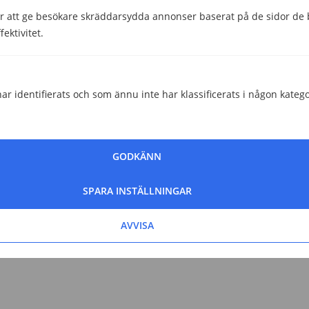
 att ge besökare skräddarsydda annonser baserat på de sidor de b
ektivitet.
ar identifierats och som ännu inte har klassificerats i någon katego
GODKÄNN
SPARA INSTÄLLNINGAR
AVVISA