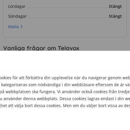
Lördagar
Stängt
Söndagar
Stängt
Maila
Vanliga frågor om Telavox
Vilket nät använder Telavox?
kies för att förbättra din upplevelse när du navigerar genom we
Hur snabbt kan man surfa med Telavox?
 kategoriseras som nödvändiga i din webbläsare eftersom de är väs
å webbplatsen ska fungera. Vi använder också cookies från tredje
 du använder denna webbplats. Dessa cookies lagras endast i din w
Erbjuder Telavox fri surf?
het att välja bort dessa cookies. Men om du väljer bort vissa av de
Kan man använda Telavox mobilabonnemang utomlands?