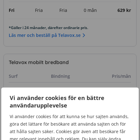
Fri
Fria
Fria
0 mån
629 kr
*Gäller i 24 månader, därefter ordinarie pris.
Läs mer och beställ på Telavox.se
Telavox mobilt bredband
Surf
Bindning
Pris/mån
99 kr*
10 GB
36 mån
Vi använder cookies för en bättre
199 kr
användarupplevelse
299 kr*
Vi använder cookies för att kunna se hur sajten används,
Fri
36 mån
399 kr
göra det lättare för besökare att använda sajten och för
att hålla sajten säker. Cookies gör även att besökare får
mer relevant innehåll och reklam. Du kan själv ändra
*Gäller i 36 månader, därefter ordinarie pris.