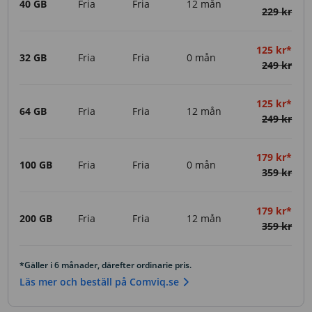
40 GB
Fria
Fria
12 mån
229 kr
125 kr*
32 GB
Fria
Fria
0 mån
249 kr
125 kr*
64 GB
Fria
Fria
12 mån
249 kr
179 kr*
100 GB
Fria
Fria
0 mån
359 kr
179 kr*
200 GB
Fria
Fria
12 mån
359 kr
*Gäller i 6 månader, därefter ordinarie pris.
Läs mer och beställ på Comviq.se