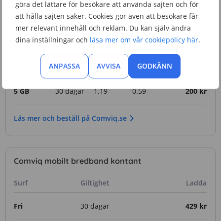
göra det lättare för besökare att använda sajten och för
Surf
Giltighet
Samtal
SMS
Ladda
att hålla sajten säker. Cookies gör även att besökare får
mer relevant innehåll och reklam. Du kan själv ändra
1 GB
30 dagar
1.19
0.59
69 kr
dina inställningar och
läsa mer om vår cookiepolicy här
.
2 GB
30 dagar
1.19
0.59
100 kr
ANPASSA
AVVISA
GODKÄNN
5 GB
30 dagar
1.19
0.59
200 kr
Läs mer och beställ på Comviq.se
Comviq mobilt bredband kontant
Surf
Giltighet
Ladda
Fri
30 dagar
429 kr