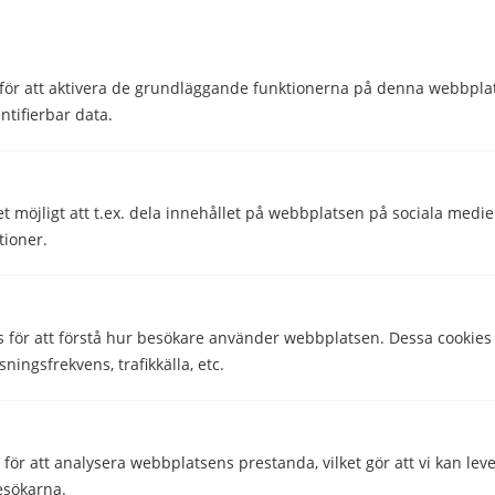
Chatta
för att aktivera de grundläggande funktionerna på denna webbplat
ntifierbar data.
Telefon
Vardagar
09.00-17.00
Lördagar
Stängt
et möjligt att t.ex. dela innehållet på webbplatsen på sociala medi
tioner.
Söndagar
Stängt
Ring
s för att förstå hur besökare använder webbplatsen. Dessa cookies
sningsfrekvens, trafikkälla, etc.
E-post
Vardagar
09.00-17.00
Lördagar
Stängt
ör att analysera webbplatsens prestanda, vilket gör att vi kan lev
Söndagar
Stängt
esökarna.