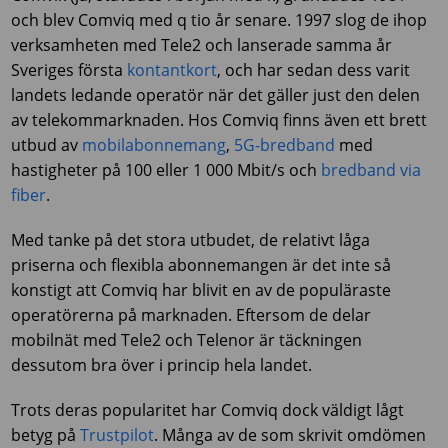
och blev Comviq med q tio år senare. 1997 slog de ihop
verksamheten med Tele2 och lanserade samma år
Sveriges första
kontantkort
, och har sedan dess varit
landets ledande operatör när det gäller just den delen
av telekommarknaden. Hos Comviq finns även ett brett
utbud av
mobilabonnemang
,
5G-bredband
med
hastigheter på 100 eller 1 000 Mbit/s och
bredband via
fiber
.
Med tanke på det stora utbudet, de relativt låga
priserna och flexibla abonnemangen är det inte så
konstigt att Comviq har blivit en av de populäraste
operatörerna på marknaden. Eftersom de delar
mobilnät med Tele2 och Telenor är täckningen
dessutom bra över i princip hela landet.
Trots deras popularitet har Comviq dock väldigt lågt
betyg på
Trustpilot
. Många av de som skrivit omdömen