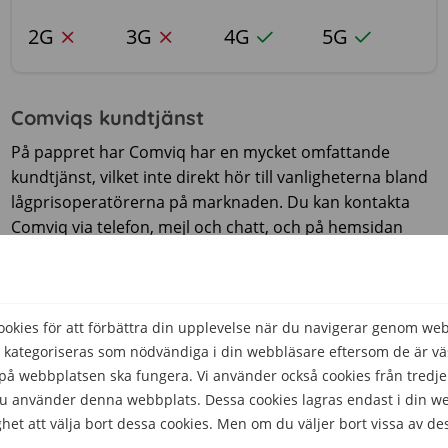
2G
3G
4G
5G
Comviqs kundtjänst
På pappret har Comviq har en mycket omfattande
kundtjänst, vilket inte direkt hör till vanligheterna bland
lågprisoperatörerna på marknaden. Du kan kontakta
Comviq via telefon, mejl och chatt, och på hemsidan
hittar du även en fråga & svar-sida som besvarar de
allra vanligaste frågorna.
kies för att förbättra din upplevelse när du navigerar genom we
Chatt
 kategoriseras som nödvändiga i din webbläsare eftersom de är väs
å webbplatsen ska fungera. Vi använder också cookies från tredje
Vardagar
09.00-17.00
 du använder denna webbplats. Dessa cookies lagras endast i din w
Lördagar
09.00-15.00
het att välja bort dessa cookies. Men om du väljer bort vissa av de
Söndagar
Stängt