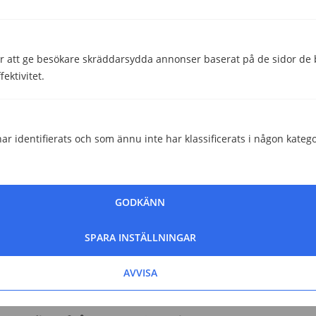
Maila
 att ge besökare skräddarsydda annonser baserat på de sidor de b
ektivitet.
Comviqs reklam
ar identifierats och som ännu inte har klassificerats i någon katego
GODKÄNN
SPARA INSTÄLLNINGAR
AVVISA