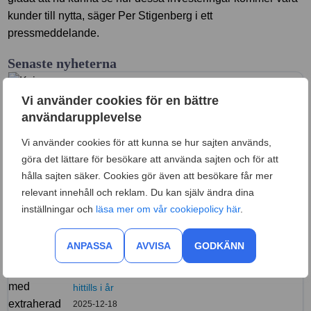
kunder till nytta, säger Per Stigenberg i ett
pressmeddelande.
Senaste nyheterna
RAPPORTER
Vi använder cookies för en bättre
Ny PTS-rapport: Rusning i 5G-näten och allt fler
användarupplevelse
vill ha gigabit-bredband
2026-05-28
Vi använder cookies för att kunna se hur sajten används,
göra det lättare för besökare att använda sajten och för att
MOBILNÄT
hålla sajten säker. Cookies gör även att besökare får mer
Umlaut 2025: Telias mobilnät är fortfarande
relevant innehåll och reklam. Du kan själv ändra dina
Sveriges bästa
inställningar och
läsa mer om vår cookiepolicy här
.
2026-01-16
ANPASSA
AVVISA
GODKÄNN
SÄKERHET
Telia har stoppat 92 miljoner bedrägerisamtal
hittills i år
2025-12-18