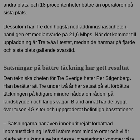
andra plats, och 18 procentenheter bättre än operatören på
sista plats.
Dessutom har Tre den högsta nedladdningshastigheten,
nämligen ett medianvärde på 21,6 Mbps. När det kommer till
uppladdning är Tre tvåa i testet, medan de hamnar på fjärde
och sista plats gällande svarstid.
Satsningar på bättre täckning har gett resultat
Den tekniska chefen för Tre Sverige heter Per Stigenberg.
Han berättar att Tre under två år har satsat på att förbättra
täckningen på tidigare mindre nådda områden, på
landsbygden och längs vägar. Bland annat har de byggt
över tusen 4G-siter och uppgraderat befintliga basstationer.
– Satsningarna har även inneburit rejält förbättrad
inomhustäckning i såväl större som mindre orter och vi är
glada att nu kunna se hur dessa investeringar kommer våra