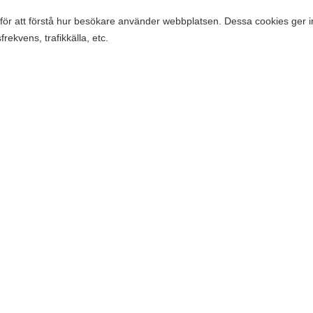
för att förstå hur besökare använder webbplatsen. Dessa cookies ger i
Företaget
rekvens, trafikkälla, etc.
Kontakta oss
Nyheter
 att analysera webbplatsens prestanda, vilket gör att vi kan leverera 
Om Telepriskollen
ökarna.
Operatörer
tt ge besökare skräddarsydda annonser baserat på de sidor de besökt 
Genvägar
itet.
Bredband
Kontantkort
 identifierats och som ännu inte har klassificerats i någon kategori.
Mobilabonnemang
Mobilt bredband