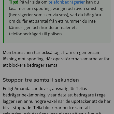
Tips!
På vår sida om
telefonbedrägerier
kan du
läsa mer om spoofing, wangiri och även smishing
(bedrägerier som sker via sms), vad du bör göra
om du får ett samtal från ett nummer du inte
känner igen och hur du anmäler ett
telefonbedrägeri till polisen.
Men branschen har också tagit fram en gemensam
lösning mot spoofing, där operatörerna samarbetar för
att blockera bedrägerisamtal.
Stoppar tre samtal i sekunden
Enligt Amanda Landqvist, ansvarig för Telias
bedrägeribekämpning, visar data att bedragare i regel
lägger i en ännu högre växel när de upptäcker att de har
blivit stoppade. Telia blockerar nu tre samtal i
sekunden, och det finns inga planer på att slå av på