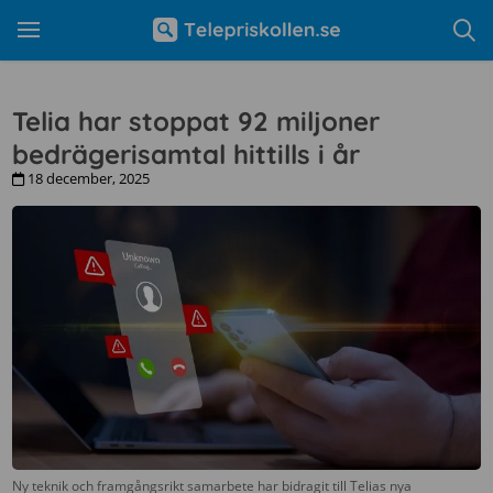
Telia har stoppat 92 miljoner
bedrägerisamtal hittills i år
18 december, 2025
Ny teknik och framgångsrikt samarbete har bidragit till Telias nya