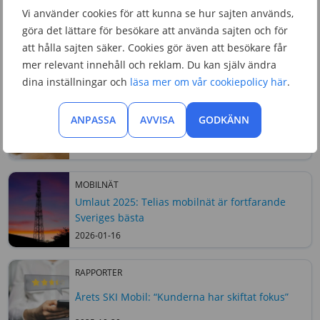
uppgifter via telefon, aldrig dela lösenord eller
Vi använder cookies för att kunna se hur sajten används,
bankuppgifter och undvika att klicka på länkar i
göra det lättare för besökare att använda sajten och för
oväntade/okända sms och mejl.
att hålla sajten säker. Cookies gör även att besökare får
mer relevant innehåll och reklam. Du kan själv ändra
Senaste nyheterna
dina inställningar och
läsa mer om vår cookiepolicy här
.
RAPPORTER
Ny PTS-rapport: Rusning i 5G-näten och allt fler
ANPASSA
AVVISA
GODKÄNN
vill ha gigabit-bredband
2026-05-28
MOBILNÄT
Umlaut 2025: Telias mobilnät är fortfarande
Sveriges bästa
2026-01-16
RAPPORTER
Årets SKI Mobil: “Kunderna har skiftat fokus”