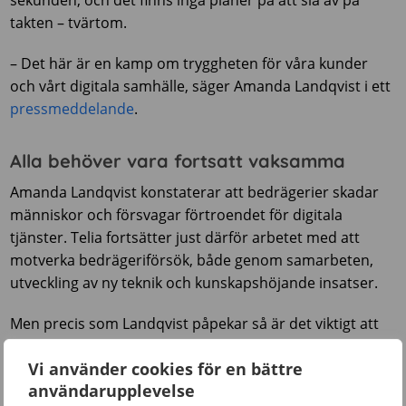
takten – tvärtom.
– Det här är en kamp om tryggheten för våra kunder
och vårt digitala samhälle, säger Amanda Landqvist i ett
pressmeddelande
.
Alla behöver vara fortsatt vaksamma
Amanda Landqvist konstaterar att bedrägerier skadar
människor och försvagar förtroendet för digitala
tjänster. Telia fortsätter just därför arbetet med att
motverka bedrägeriförsök, både genom samarbeten,
utveckling av ny teknik och kunskapshöjande insatser.
Men precis som Landqvist påpekar så är det viktigt att
alla är fortsatt uppmärksamma och vaksamma – till
Vi använder cookies för en bättre
exempel när man handlar online eller får ett oväntat
användarupplevelse
samtal. Man ska till exempel aldrig lämna personliga