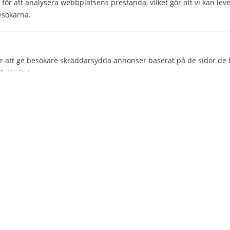
ör att analysera webbplatsens prestanda, vilket gör att vi kan lev
114 52 Stockholm
esökarna.
Org nr: 556851-2321
 att ge besökare skräddarsydda annonser baserat på de sidor de b
Företaget
ektivitet.
Kontakta oss
Nyheter
Om Telepriskollen
ar identifierats och som ännu inte har klassificerats i någon katego
Operatörer
GODKÄNN
Genvägar
SPARA INSTÄLLNINGAR
Bredband
Kontantkort
AVVISA