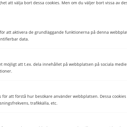
het att välja bort dessa cookies. Men om du väljer bort vissa av de
för att aktivera de grundläggande funktionerna på denna webbplat
ntifierbar data.
et möjligt att t.ex. dela innehållet på webbplatsen på sociala medi
tioner.
Hjälpte den här informationen dig?
Ja
Nej
s för att förstå hur besökare använder webbplatsen. Dessa cookies
sningsfrekvens, trafikkälla, etc.
Comparico AB
Skeppargatan 32