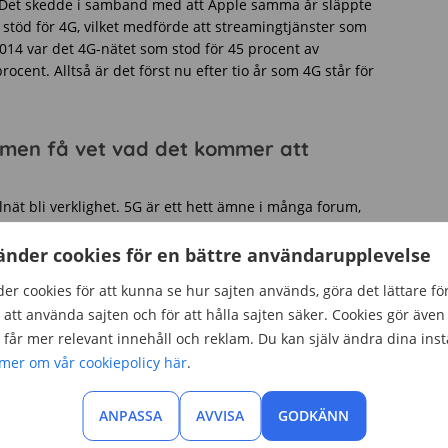
. Det skedde i samband med att Apple samma år släppte
stöd för 4G, vilket medförde att streamingtjänster som
2014 var det 4G-nätet som stod för 45 procent av
rocent. Alltså är det först nu efter tio år som 4G står för
 men få vet vad det kommer att
nät bli verklighet. 5G är ett hett ämne i många forum,
nästan 90 procent av svenskarna som har hört talas om
rkligen vet vad 5G kommer att innebära för hur vi
änder cookies för en bättre användarupplevelse
redjedel av svenskarna.
er cookies för att kunna se hur sajten används, göra det lättare fö
att använda sajten och för att hålla sajten säker. Cookies gör även 
ulla inför den kommande lanseringen av 5G.
snabbare surf, men också nya telefoner och tillbehör,
får mer relevant innehåll och reklam. Du kan själv ändra dina inst
er och bättre täckning geografiskt sett.
 mer om vår cookiepolicy här
.
ler till något lanseringsdatum för 5G, medan 43 procent
ANPASSA
AVVISA
GODKÄNN
er senare.