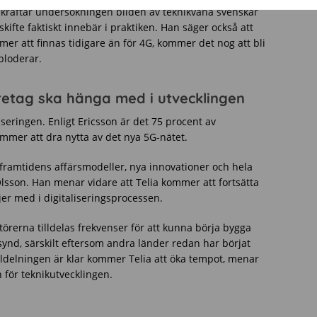
ekräftar undersökningen bilden av teknikvana svenskar
skifte faktiskt innebär i praktiken. Han säger också att
er att finnas tidigare än för 4G, kommer det nog att bli
ploderar.
retag ska hänga med i utvecklingen
nseringen. Enligt Ericsson är det 75 procent av
mmer att dra nytta av det nya 5G-nätet.
framtidens affärsmodeller, nya innovationer och hela
lsson. Han menar vidare att Telia kommer att fortsätta
jer med i digitaliseringsprocessen.
atörerna tilldelas frekvenser för att kunna börja bygga
synd, särskilt eftersom andra länder redan har börjat
illdelningen är klar kommer Telia att öka tempot, menar
n för teknikutvecklingen.