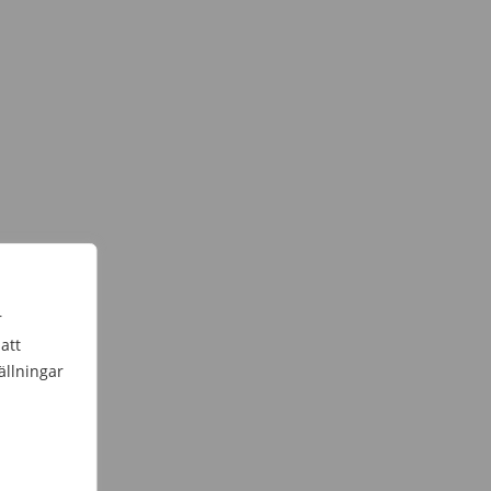
r
att
ällningar