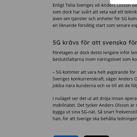
Enligt Telia Sveriges vd Anders Olsson b
som dock har svårt att veta vad ett teknik
även om tjänster och enheter för 5G komm
en liknande försiktig start som senare ex
5G krävs för att svenska fö
Företagen är dock desto ivrigare inför la
beslutsfattarna inom näringslivet som ko
– 5G kommer att vara helt avgörande för 
Sveriges konkurrenskraft, säger Anders O
jobba nära kunderna och se till att de föl
I nuläget ser det ut att dröja innan oper
mobilnätet. Det tycker Anders Olsson är 
bygga ut sina 5G-nät. Så snart frekvenst
han, för att Sverige ska behålla ledninge