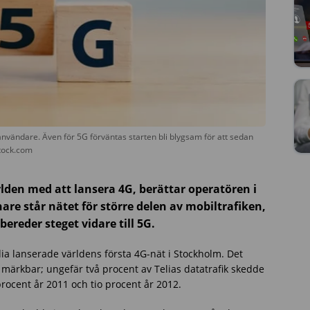
lanvändare. Även för 5G förväntas starten bli blygsam för att sedan
stock.com
rlden med att lansera 4G, berättar operatören i
are står nätet för större delen av mobiltrafiken,
ereder steget vidare till 5G.
ia lanserade världens första 4G-nät i Stockholm. Det
 märkbar; ungefär två procent av Telias datatrafik skedde
procent år 2011 och tio procent år 2012.