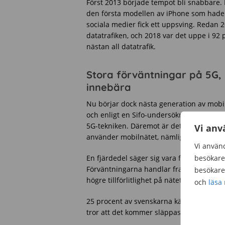
Först 2013 började tempot bli snabbare
den första modellen av iPhone som hade 
sociala medier fick ett uppsving. Redan 
datatrafiken, och 2018 var det uppe i 92 p
nästan all datatrafik.
Stora förväntningar på 5G,
innebära
Nu börjar dock nästa generation av mobil
och enligt en Sifo-undersökning är det 
5G-tekniken. Däremot är det färre som ve
Vi anv
använder mobilnätet, nämligen bara en t
Vi använd
besökare 
En fjärdedel säger sig vara förväntansf
Förväntningarna handlar framför allt om 
besökare 
högre tillförlitlighet på nätet, nya tjänst
och
läsa
25 procent av svenskarna känner inte hel
tror att det kommer släppas om två år ell