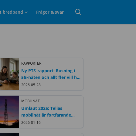
t bredband
Frågor & svar
RAPPORTER
Ny PTS-rapport: Rusning i
5G-näten och allt fler vill ha
gigabit-bredband
2026-05-28
MOBILNÄT
Umlaut 2025: Telias
mobilnät är fortfarande
Sveriges bästa
2026-01-16