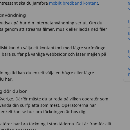
intressant ska du jämföra
mobilt bredband kontant
.
S
s
tanvändning
H
uvudsak på hur din internetanvändning ser ut. Om du
a genom att streama filmer, musik eller ladda ned filer
s
skt kan du välja ett kontantkort med lägre surfmängd.
H
bara surfar på vanliga webbsidor och läser mejlen på
s
V
ningstid kan du enkelt välja en högre eller lägre
m
du har.
g där du bor
 Sverige. Därför måste du ta reda på vilken operatör som
nvända din surfplatta som mest. Operatörerna har
enkelt kan se hur bra täckningen är hos dig.
atörer har bra täckning i storstäderna. Det är framför allt