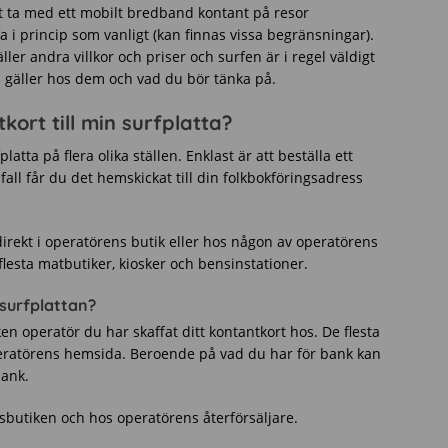
t ta med ett mobilt bredband kontant på resor
 i princip som vanligt (kan finnas vissa begränsningar).
ller andra villkor och priser och surfen är i regel väldigt
 gäller hos dem och vad du bör tänka på.
kort till min surfplatta?
latta på flera olika ställen. Enklast är att beställa ett
all får du det hemskickat till din folkbokföringsadress
direkt i operatörens butik eller hos någon av operatörens
 flesta matbutiker, kiosker och bensinstationer.
 surfplattan?
en operatör du har skaffat ditt kontantkort hos. De flesta
eratörens hemsida. Beroende på vad du har för bank kan
bank.
sbutiken och hos operatörens återförsäljare.