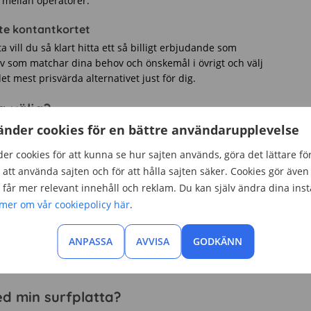
 mellan operatörer.
aste kontantkortet
ta vill du så klart hitta ett så billigt erbjudande som
tiv som matchar dina behov och önskemål i övrigt och välj
et mest prisvärda alternativet just för dig.
g välja?
änder cookies för en bättre användarupplevelse
 på hur mycket du surfar på surfplattan. Surfar du bara
g giltighetstid. Då behöver du inte fundera på att ladda
er cookies för att kunna se hur sajten används, göra det lättare fö
nda surfplattan.
att använda sajten och för att hålla sajten säker. Cookies gör även 
får mer relevant innehåll och reklam. Du kan själv ändra dina inst
ll om du har lång eller kort giltighetstid. Det viktigaste
 mer om vår cookiepolicy här
.
urfmängd och ett pris som passar dig.
r en tolvmånadersperiod kommer det att sluta fungera.
ANPASSA
AVVISA
GODKÄNN
du kortet under den månaden aktiveras det igen. Gör du
aden är slut.
d min surfplatta?