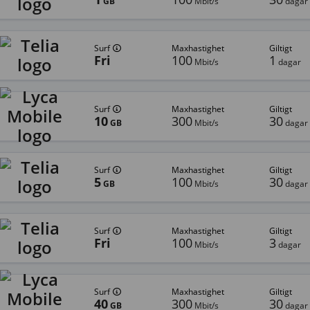
GB
Mbit/s
dagar
surf
Maxhastighet
giltigt
Fri
100
1
Mbit/s
dagar
surf
Maxhastighet
giltigt
10
300
30
GB
Mbit/s
dagar
surf
Maxhastighet
giltigt
5
100
30
GB
Mbit/s
dagar
surf
Maxhastighet
giltigt
Fri
100
3
Mbit/s
dagar
surf
Maxhastighet
giltigt
40
300
30
GB
Mbit/s
dagar