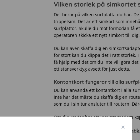
Vilken storlek på simkortet 
Det beror på vilken surfplatta du har. De 
trippelsim. Det är ett simkort som innehå
surfplattor. Skulle du mot förmodan få et
operatören skicka ett nytt simkort till di
Du kan även skaffa dig en simkortsadapter
för stort kan du klippa det i rätt storlek
få hjälp med det om du inte vill göra det s
ett stansverktyg avsett för just detta.
Kontantkort fungerar till alla surf
Du kan använda ett kontantkort i alla sur
inte har det måste du skaffa dig en rou
som du i sin tur ansluter till routern. Däre
Om din router har ett inbyggt modem kopp
Vanliga frågor om kontantkor