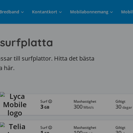
Bredband
Kontantkort
Mobilabonnemang
Mobil
 surfplatta
ar till surfplattor. Hitta det bästa
a här.
surf
Maxhastighet
giltigt
3
300
30
GB
Mbit/s
dagar
surf
Maxhastighet
giltigt
1
100
30