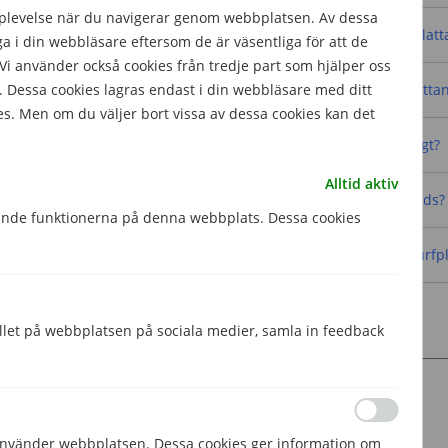
pplevelse när du navigerar genom webbplatsen. Av dessa
Vilket kontantkort är bäst till en surfplatt
 i din webbläsare eftersom de är väsentliga för att de
 använder också cookies från tredje part som hjälper oss
 Dessa cookies lagras endast i din webbläsare med ditt
Hur laddar jag kontantkortet i surfplatta
es. Men om du väljer bort vissa av dessa cookies kan det
Hur länge bör kontantkortet vara giltigt?
Alltid aktiv
Kan jag använda surfplattan utomlands?
gande funktionerna på denna webbplats. Dessa cookies
Var kan jag beställa kontantkort till surfp
Dela
Dela
hållet på webbplatsen på sociala medier, samla in feedback
Skriven av
Filip Svensson
Telekomskribent
 använder webbplatsen. Dessa cookies ger information om