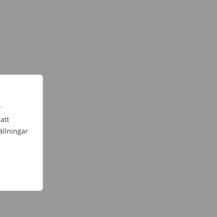
r
att
ällningar