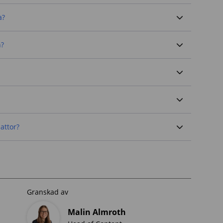
a?
n?
lattor?
Granskad av
Malin Almroth