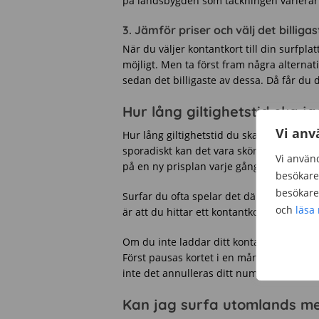
på landsbygden som täckningen varierar
3. Jämför priser och välj det billig
När du väljer kontantkort till din surfplat
möjligt. Men ta först fram några alterna
sedan det billigaste av dessa. Då får du d
Hur lång giltighetstid ska ja
Vi anv
Hur lång giltighetstid du ska välja beror
sporadiskt kan det vara skönt med en lån
Vi använd
på en ny prisplan varje gång du vill anvä
besökare 
besökare 
Surfar du ofta spelar det däremot ingen ro
och
läsa
är att du hittar ett kontantkort med en s
Om du inte laddar ditt kontantkort unde
Först pausas kortet i en månad. Laddar 
inte det annulleras ditt nummer när mån
Kan jag surfa utomlands me