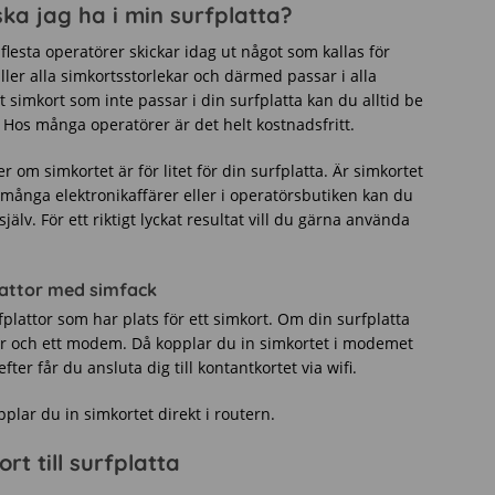
ska jag ha i min surfplatta?
flesta operatörer skickar idag ut något som kallas för
ller alla simkortsstorlekar och därmed passar i alla
t simkort som inte passar i din surfplatta kan du alltid be
g. Hos många operatörer är det helt kostnadsfritt.
 om simkortet är för litet för din surfplatta. Är simkortet
. I många elektronikaffärer eller i operatörsbutiken kan du
jälv. För ett riktigt lyckat resultat vill du gärna använda
plattor med simfack
fplattor som har plats för ett simkort. Om din surfplatta
ter och ett modem. Då kopplar du in simkortet i modemet
fter får du ansluta dig till kontantkortet via wifi.
lar du in simkortet direkt i routern.
t till surfplatta