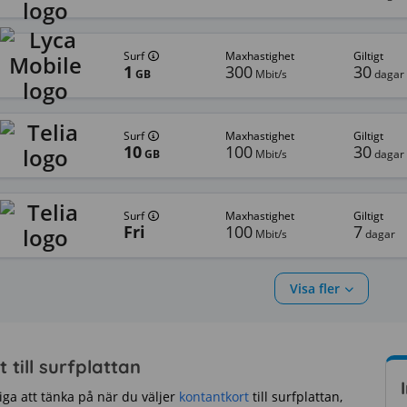
surf
Maxhastighet
giltigt
1
300
30
GB
Mbit/s
dagar
surf
Maxhastighet
giltigt
10
100
30
GB
Mbit/s
dagar
surf
Maxhastighet
giltigt
Fri
100
7
Mbit/s
dagar
Visa fler
 till surfplattan
iga att tänka på när du väljer
kontantkort
till surfplattan,