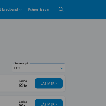
t bredband
Frågor & svar
Sortera på
Pris
Ladda
LÄS MER
69
kr
Ladda
LÄS MER
99